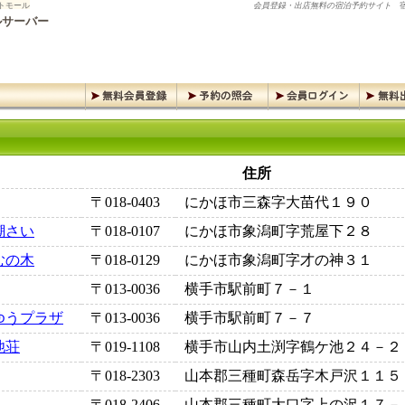
トモール
会員登録・出店無料の宿泊予約サイト
宿
ルサーバー
住所
〒018-0403
にかほ市三森字大苗代１９０
潮さい
〒018-0107
にかほ市象潟町字荒屋下２８
むの木
〒018-0129
にかほ市象潟町字才の神３１
〒013-0036
横手市駅前町７－１
ゆうプラザ
〒013-0036
横手市駅前町７－７
池荘
〒019-1108
横手市山内土渕字鶴ケ池２４－２
〒018-2303
山本郡三種町森岳字木戸沢１１５
〒018-2406
山本郡三種町大口字上の沢１７－