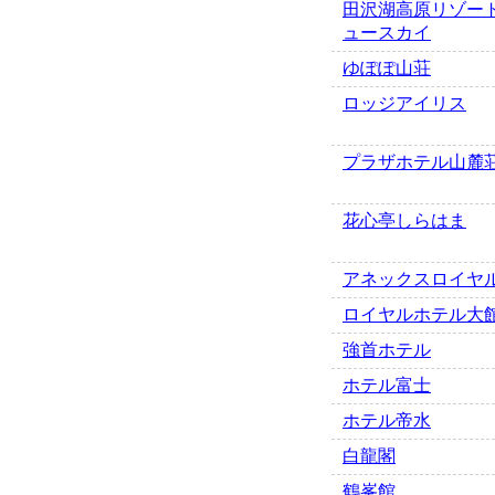
田沢湖高原リゾー
ュースカイ
ゆぽぽ山荘
ロッジアイリス
プラザホテル山麓
花心亭しらはま
アネックスロイヤ
ロイヤルホテル大
強首ホテル
ホテル富士
ホテル帝水
白龍閣
鶴峯館