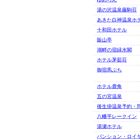
湯の沢温泉藤駒荘
あきた白神温泉ホ
十和田ホテル
賑山亭
湖畔の宿緑水閣
ホテル茅茹荘
御宿馬ぶち
ホテル鹿角
五の宮温泉
後生掛温泉予約・
八幡平レークイン
湯瀬ホテル
パンション・ロイ