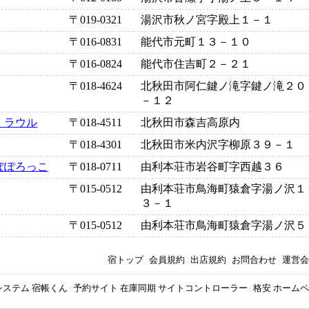
〒019-0321
湯沢市秋ノ宮字殿上１－１
〒016-0831
能代市元町１３－１０
〒016-0824
能代市住吉町２－２１
〒018-4624
北秋田市阿仁鍵ノ滝字鍵ノ滝２０
－１２
・ラウル
〒018-4511
北秋田市森吉高原内
〒018-4301
北秋田市米内沢字柳原３９－１
ぽぽろっこ
〒018-0711
由利本荘市岩谷町字西越３６
〒015-0512
由利本荘市鳥海町猿倉字湯ノ沢１
３－１
〒015-0512
由利本荘市鳥海町猿倉字湯ノ沢５
宿トップ
会員規約
出店規約
お問合わせ
運営会
|
|
|
|
|
システム 宿帳くん
予約サイト 在庫同期 サイトコントローラー
格安 ホームペ
|
|