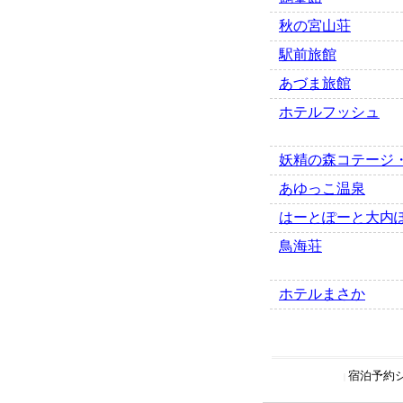
秋の宮山荘
駅前旅館
あづま旅館
ホテルフッシュ
妖精の森コテージ
あゆっこ温泉
はーとぽーと大内
鳥海荘
ホテルまさか
宿泊予約
|