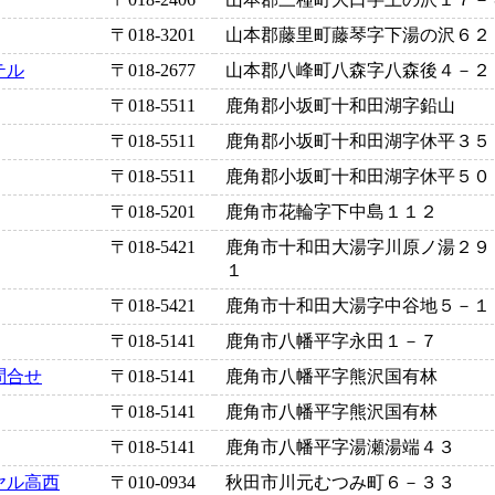
〒018-3201
山本郡藤里町藤琴字下湯の沢６２
テル
〒018-2677
山本郡八峰町八森字八森後４－２
〒018-5511
鹿角郡小坂町十和田湖字鉛山
〒018-5511
鹿角郡小坂町十和田湖字休平３５
〒018-5511
鹿角郡小坂町十和田湖字休平５０
〒018-5201
鹿角市花輪字下中島１１２
〒018-5421
鹿角市十和田大湯字川原ノ湯２９
１
〒018-5421
鹿角市十和田大湯字中谷地５－１
〒018-5141
鹿角市八幡平字永田１－７
問合せ
〒018-5141
鹿角市八幡平字熊沢国有林
〒018-5141
鹿角市八幡平字熊沢国有林
〒018-5141
鹿角市八幡平字湯瀬湯端４３
ヤル高西
〒010-0934
秋田市川元むつみ町６－３３