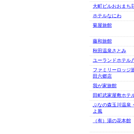
大町ビルおおまち
ホテルなにわ
菊屋旅館
藤和旅館
秋田温泉さとみ
ユーランドホテル
ファミリーロッジ
田六郷店
我が家旅館
田町武家屋敷ホテ
ぶなの森玉川温泉
よ風
（有）湯の花本館