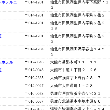
トホテルニ
〒014-1201
仙北市田沢湖生保内字下高野７３
３
〒014-1201
仙北市田沢湖生保内字駒ヶ岳２
〒014-1201
仙北市田沢湖生保内字駒ヶ岳２－
３９
荘
〒014-1201
仙北市田沢湖生保内字駒ヶ岳２－
２
〒014-1204
仙北市田沢湖田沢字春山１４５－
５
ルホテル
〒017-0846
大館市常盤木町１１－１１
館
〒017-0045
大館市中道１丁目２－２６
〒019-2335
大仙市強首字上野台２８－７
〒014-0027
大仙市大曲通町１－２８
〒010-0673
男鹿市戸賀塩浜字壺ケ沢３１
〒010-0687
男鹿市北浦湯本字草木原８６
〒012-0183
湯沢市皆瀬字小湯ノ上３－１４