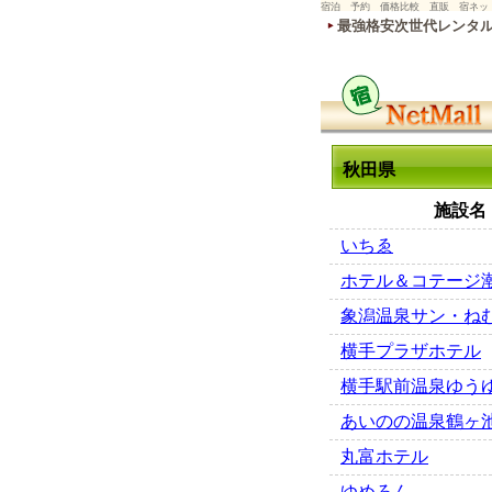
宿泊 予約 価格比較 直販 宿ネッ
最強格安次世代レンタ
秋田県
施設名
いちゑ
ホテル＆コテージ
象潟温泉サン・ね
横手プラザホテル
横手駅前温泉ゆう
あいのの温泉鶴ヶ
丸富ホテル
ゆめろん