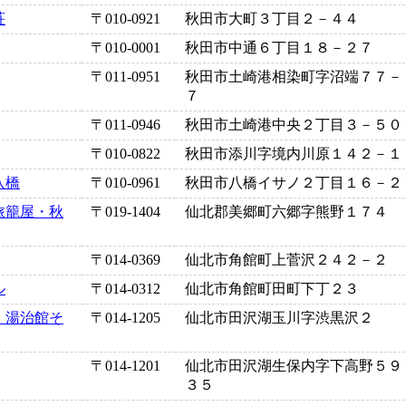
荘
〒010-0921
秋田市大町３丁目２－４４
〒010-0001
秋田市中通６丁目１８－２７
〒011-0951
秋田市土崎港相染町字沼端７７－
７
〒011-0946
秋田市土崎港中央２丁目３－５０
〒010-0822
秋田市添川字境内川原１４２－１
八橋
〒010-0961
秋田市八橋イサノ２丁目１６－２
旅籠屋・秋
〒019-1404
仙北郡美郷町六郷字熊野１７４
〒014-0369
仙北市角館町上菅沢２４２－２
ル
〒014-0312
仙北市角館町田町下丁２３
・湯治館そ
〒014-1205
仙北市田沢湖玉川字渋黒沢２
〒014-1201
仙北市田沢湖生保内字下高野５９
３５