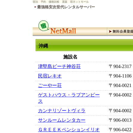
宿泊 予約 価格比較 直販 宿ネットモール
最強格安次世代レンタルサーバー
沖縄
施設名
津堅島ビーチ神谷荘
〒904-2317
民宿レキオ
〒904-1106
ごーやー荘
〒904-0021
ゲストハウス・ラブアンピー
〒904-0002
ス
カンナリゾートヴィラ
〒904-0002
サンルームレンタカー
〒906-0013
ＧＲＥＥＫペンションイリオ
〒906-0422