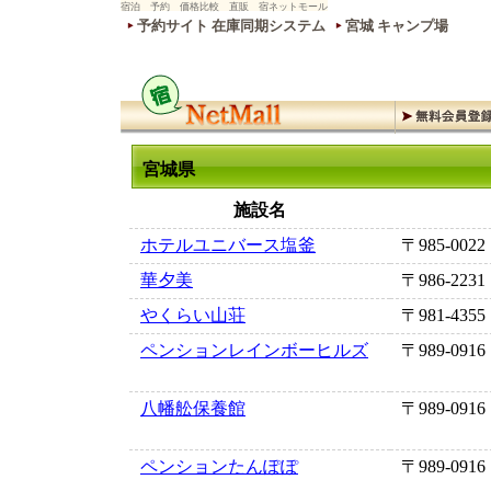
宿泊 予約 価格比較 直販 宿ネットモール
予約サイト 在庫同期システム
宮城 キャンプ場
宮城県
施設名
ホテルユニバース塩釜
〒985-0022
華夕美
〒986-2231
やくらい山荘
〒981-4355
ペンションレインボーヒルズ
〒989-0916
八幡舩保養館
〒989-0916
ペンションたんぽぽ
〒989-0916