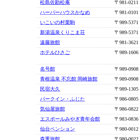
松島佐勘松庵
〒981-0211
ハーバーハウスかなめ
〒981-0101
いこいの村栗駒
〒989-5371
新湯温泉くりこま荘
〒989-5371
遠藤旅館
〒981-3621
ホテルひさご
〒989-1606
名号館
〒989-0908
青根温泉 不忘館 岡崎旅館
〒989-0908
民宿大久
〒989-1305
パークイン・ふじた
〒986-0805
気仙屋旅館
〒986-0822
エスポールみやぎ青年会館
〒983-0836
仙台ペンション
〒980-0012
森重旅館
〒980-0022