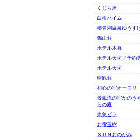
くじら屋
白根ハイム
榛名湖温泉ゆうす
錦山荘
ホテル木暮
ホテル天坊／予約
ホテル天坊
晴観荘
和心の宿オーモリ
景風流の宿かのう
らの庭
東急ビラ
お宿玉樹
ＳＵＮおのがみ