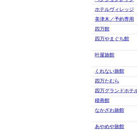
ホテルヴィレッジ
美津木／予約専用
四万館
四万やまぐち館
叶屋旅館
くれない旅館
四万たむら
四万グランドホテ
積善館
なかざわ旅館
あやめや旅館