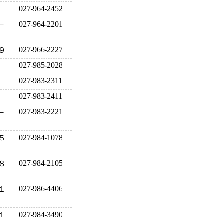
027-964-2452
027-964-2201
－
027-966-2227
９
027-985-2028
027-983-2311
027-983-2411
027-983-2221
－
027-984-1078
５
027-984-2105
８
027-986-4406
１
027-984-3490
１