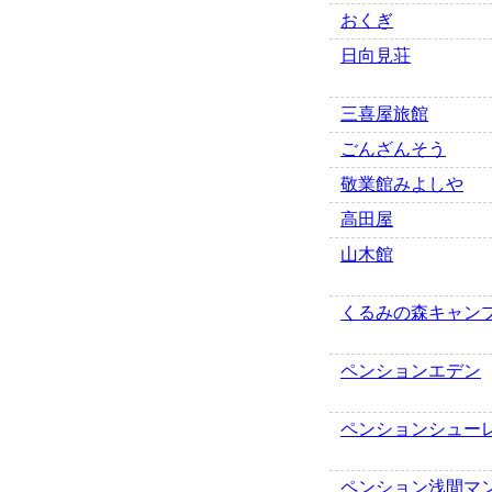
おくぎ
日向見荘
三喜屋旅館
ごんざんそう
敬業館みよしや
高田屋
山木館
くるみの森キャン
ペンションエデン
ペンションシュー
ペンション浅間マ