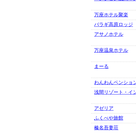
万座ホテル聚楽
バラギ高原ロッジ
アサノホテル
万座温泉ホテル
まーる
わんわんペンショ
浅間リゾート・イ
アゼリア
ふくべや旅館
榛名吾妻荘