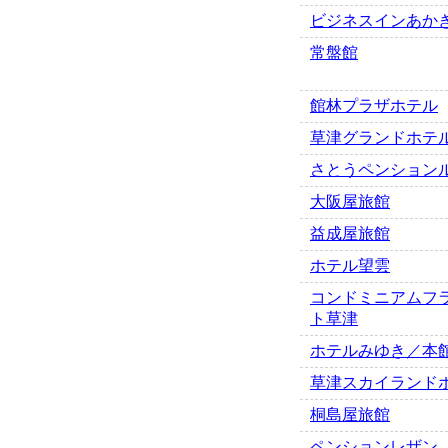
ビジネスインあか
常盤館
館林プラザホテル
草津グランドホテ
さとうペンション
大阪屋旅館
益成屋旅館
ホテル望雲
コンドミニアムフ
ト草津
ホテルみゆき／本
草津スカイランド
桐島屋旅館
ペンションレザン