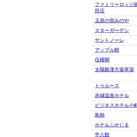
ファミリーロッジ
田店
玉原の宿みのや
スターガーデン
サントノーレ
アップル館
伍楼閣
太陽殿漢方薬草湯
トゥルース
赤城温泉ホテル
ビジネスホテル小
鳥順
ホテルふせじま
平八館