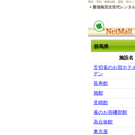
宿泊 予約 価格比較 直販 宿ネッ
最強格安次世代レンタ
群馬県
施設名
舌切雀のお宿ホテ
デン
長寿館
旭館
見晴館
雀のお宿磯部館
高台旅館
東京屋