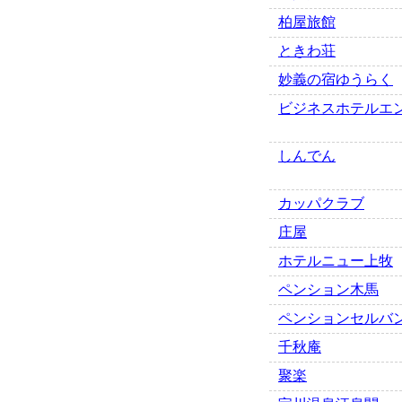
柏屋旅館
ときわ荘
妙義の宿ゆうらく
ビジネスホテルエ
しんでん
カッパクラブ
庄屋
ホテルニュー上牧
ペンション木馬
ペンションセルバ
千秋庵
聚楽