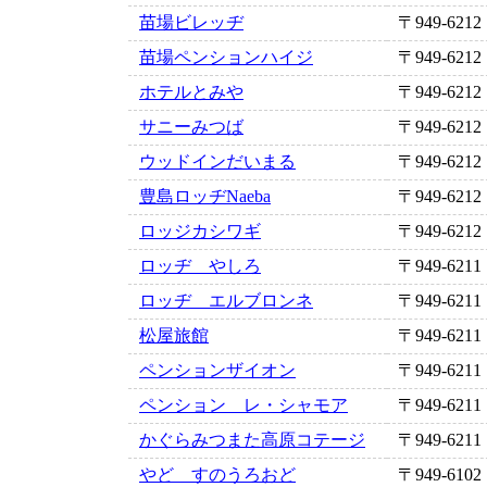
苗場ビレッヂ
〒949-6212
苗場ペンションハイジ
〒949-6212
ホテルとみや
〒949-6212
サニーみつば
〒949-6212
ウッドインだいまる
〒949-6212
豊島ロッヂNaeba
〒949-6212
ロッジカシワギ
〒949-6212
ロッヂ やしろ
〒949-6211
ロッヂ エルブロンネ
〒949-6211
松屋旅館
〒949-6211
ペンションザイオン
〒949-6211
ペンション レ・シャモア
〒949-6211
かぐらみつまた高原コテージ
〒949-6211
やど すのうろおど
〒949-6102