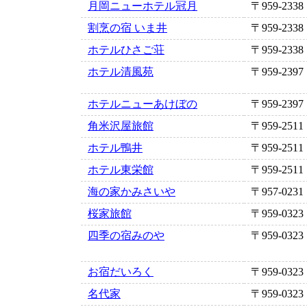
月岡ニューホテル冠月
〒959-2338
割烹の宿 いま井
〒959-2338
ホテルひさご荘
〒959-2338
ホテル清風苑
〒959-2397
ホテルニューあけぼの
〒959-2397
角米沢屋旅館
〒959-2511
ホテル鴨井
〒959-2511
ホテル東栄館
〒959-2511
海の家かみさいや
〒957-0231
桜家旅館
〒959-0323
四季の宿みのや
〒959-0323
お宿だいろく
〒959-0323
名代家
〒959-0323