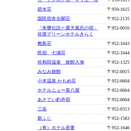
碧水荘
〒959-1615
国民宿舎尖閣荘
〒952-2135
「朱鷺伝説と露天風呂の宿」
〒952-0016
佐渡グリーンホテルきらく
敷島荘
〒952-1643
民宿 七浦荘
〒952-1644
佐和田温泉 旅館入海
〒952-1325
みなみ旅館
〒952-0015
小木温泉 かもめ荘
〒952-0604
ホテルニュー喜八屋
〒952-0604
あさてい釣舟宿
〒952-0604
三岳
〒952-0313
新ふじ
〒952-1583
（有）ホテル吾妻
〒952-1646