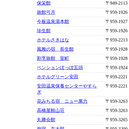
保栄館
〒949-2113
旅館弓月
〒959-1926
今板温泉湯本館
〒959-1927
珍生館
〒959-1926
ホテルさきはな
〒959-2213
風雅の宿 長生館
〒959-1928
割烹旅館 室町
〒959-1928
ペンションぽっぽ五頭
〒959-1924
ホテルグリーン安田
〒959-2221
安田温泉保養センターやすら
〒959-2221
ぎ
花みちる宿 ニュー萬力
〒959-3263
高橋屋観山荘
〒959-3263
丸勝会館
〒959-3265
御宿 玄太郎
〒959-3200