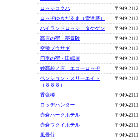
ロッジコクハ
〒949-2112
ロッヂゆきだるま（雪達磨）
〒949-2113
ハイランドロッジ タケゲン
〒949-2113
高原の宿 夢冒険
〒949-2113
空飛ブウサギ
〒949-2113
四季の宿・田端屋
〒949-2113
妙高杉ノ原 エコーロッヂ
〒949-2113
ペンション・スリーエイト
〒949-2113
（８８８）
香嶽楼
〒949-2111
ロッヂハンター
〒949-2111
赤倉パークホテル
〒949-2111
赤倉ワクイホテル
〒949-2111
風景荘
〒949-2111