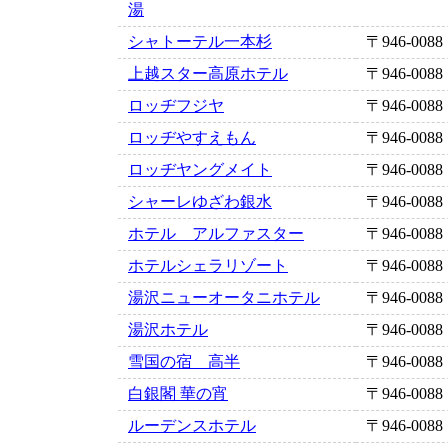
湯
シャトーテル一本杉
〒946-0088
上越スター高原ホテル
〒946-0088
ロッヂフジヤ
〒946-0088
ロッヂやすえもん
〒946-0088
ロッヂヤングメイト
〒946-0088
シャーレゆざわ銀水
〒946-0088
ホテル アルファスター
〒946-0088
ホテルシェラリゾート
〒946-0088
湯沢ニューオータニホテル
〒946-0088
湯沢ホテル
〒946-0088
雪国の宿 高半
〒946-0088
白銀閣 華の宵
〒946-0088
ルーデンスホテル
〒946-0088