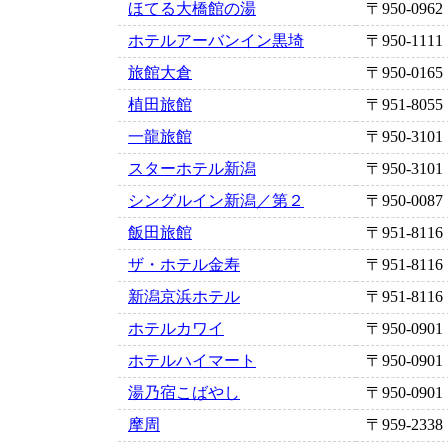
ほてる大橋館の湯
〒950-0962
ホテルアーバンイン黒埼
〒950-1111
旅館大倉
〒950-0165
植田旅館
〒951-8055
一龍旅館
〒950-3101
スターホテル新潟
〒950-3101
シングルイン新潟／第２
〒950-0087
飯田旅館
〒951-8116
ザ・ホテル金寿
〒951-8116
新潟京浜ホテル
〒951-8116
ホテルカワイ
〒950-0901
ホテルハイマート
〒950-0901
湯乃宿こばやし
〒950-0901
摩周
〒959-2338