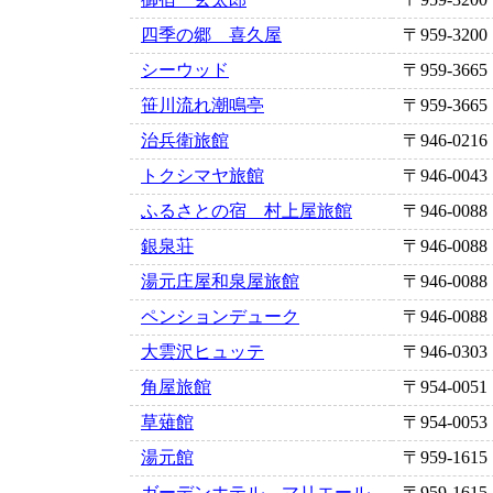
四季の郷 喜久屋
〒959-3200
シーウッド
〒959-3665
笹川流れ潮鳴亭
〒959-3665
治兵衛旅館
〒946-0216
トクシマヤ旅館
〒946-0043
ふるさとの宿 村上屋旅館
〒946-0088
銀泉荘
〒946-0088
湯元庄屋和泉屋旅館
〒946-0088
ペンションデューク
〒946-0088
大雲沢ヒュッテ
〒946-0303
角屋旅館
〒954-0051
草薙館
〒954-0053
湯元館
〒959-1615
ガーデンホテル マリエール
〒959-1615