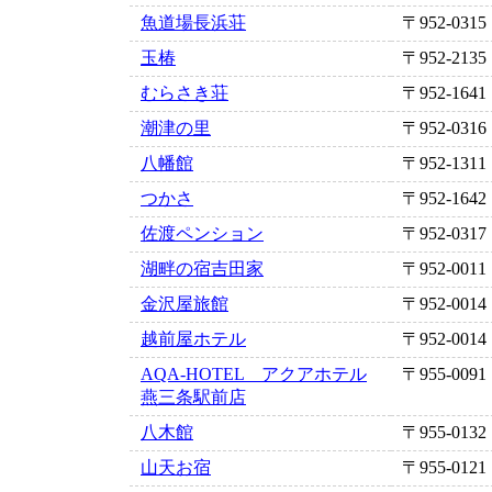
魚道場長浜荘
〒952-0315
玉椿
〒952-2135
むらさき荘
〒952-1641
潮津の里
〒952-0316
八幡館
〒952-1311
つかさ
〒952-1642
佐渡ペンション
〒952-0317
湖畔の宿吉田家
〒952-0011
金沢屋旅館
〒952-0014
越前屋ホテル
〒952-0014
AQA-HOTEL アクアホテル
〒955-0091
燕三条駅前店
八木館
〒955-0132
山天お宿
〒955-0121