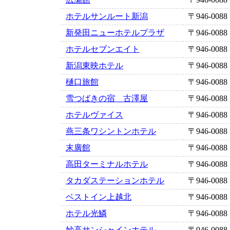
ホテルサンルート新潟
〒946-0088
新発田ニューホテルプラザ
〒946-0088
ホテルセブンエイト
〒946-0088
新潟東映ホテル
〒946-0088
樋口旅館
〒946-0088
雪つばきの宿 古澤屋
〒946-0088
ホテルヴァイス
〒946-0088
燕三条ワシントンホテル
〒946-0088
末廣館
〒946-0088
高田ターミナルホテル
〒946-0088
タカダステーションホテル
〒946-0088
ベストイン上越北
〒946-0088
ホテル光鱗
〒946-0088
妙高サンシャインホテル
〒946-0088