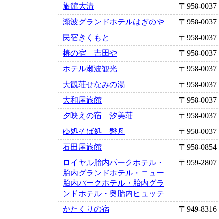
旅館大清
〒958-0037
瀬波グランドホテルはぎのや
〒958-0037
民宿きくもと
〒958-0037
椿の宿 吉田や
〒958-0037
ホテル瀬波観光
〒958-0037
大観荘せなみの湯
〒958-0037
大和屋旅館
〒958-0037
夕映えの宿 汐美荘
〒958-0037
ゆ処そば処 磐舟
〒958-0037
石田屋旅館
〒958-0854
ロイヤル胎内パークホテル・
〒959-2807
胎内グランドホテル・ニュー
胎内パークホテル・胎内グラ
ンドホテル・奥胎内ヒュッテ
かたくりの宿
〒949-8316