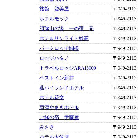
旅館 登美屋
〒949-2113
ホテルモック
〒949-2113
須弥山の湯 一の宿 元
〒949-2113
ホテルサンライト妙高
〒949-2113
パークロッヂ関根
〒949-2113
ロッジハタノ
〒949-2113
トラベルロッジARAI3000
〒949-2113
ベストイン新井
〒949-2113
燕ハイランドホテル
〒949-2113
ホテル花文
〒949-2113
両津やまきホテル
〒949-2113
ご縁の宿 伊藤屋
〒949-2113
みさき
〒949-2113
ホテル大佐渡
〒949-2113