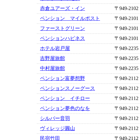
赤倉ユアーズ・イン
〒949-2102
ペンション マイルポスト
〒949-2101
ファーストグリーン
〒949-2101
ペンションハピネス
〒949-2101
ホテル岩戸屋
〒949-2235
吉野屋旅館
〒949-2235
中村屋旅館
〒949-2235
ペンション富夢想野
〒949-2112
ペンションスノーグース
〒949-2112
ペンション イチロー
〒949-2112
ペンション夢色のなを
〒949-2112
シルバー音羽
〒949-2112
ヴィレッジ圓山
〒949-2112
民宿竹田
〒949-2112