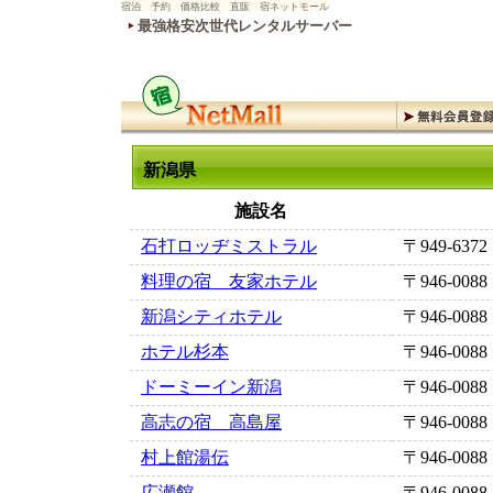
宿泊 予約 価格比較 直販 宿ネットモール
最強格安次世代レンタルサーバー
新潟県
施設名
石打ロッヂミストラル
〒949-6372
料理の宿 友家ホテル
〒946-0088
新潟シティホテル
〒946-0088
ホテル杉本
〒946-0088
ドーミーイン新潟
〒946-0088
高志の宿 高島屋
〒946-0088
村上館湯伝
〒946-0088
広瀬館
〒946-0088