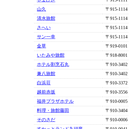
山久
〒915-1114
清水旅館
〒915-1114
さへい
〒915-1114
サン一幸
〒915-1114
金草
〒919-0101
いたみや旅館
〒918-8001
ホテル割烹石丸
〒910-3402
兼八旅館
〒910-3402
白浜荘
〒910-3372
越前赤坂
〒910-3556
福井プラザホテル
〒910-0005
料理・旅館藤田
〒910-3404
そのさだ
〒910-0006
すかっとランド九頭竜
〒910-0041