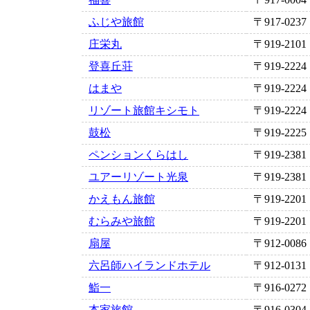
ふじや旅館
〒917-0237
庄栄丸
〒919-2101
登喜丘荘
〒919-2224
はまや
〒919-2224
リゾート旅館キシモト
〒919-2224
鼓松
〒919-2225
ペンションくらはし
〒919-2381
ユアーリゾート光泉
〒919-2381
かえもん旅館
〒919-2201
むらみや旅館
〒919-2201
扇屋
〒912-0086
六呂師ハイランドホテル
〒912-0131
鮨一
〒916-0272
本家旅館
〒916-0304