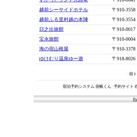
越前シーサイドホテル
〒910-3558
越前ふる里村越の本陣
〒910-3554
日之出旅館
〒910-0017
宝永旅館
〒910-0004
海の宿山根屋
〒910-3378
ゆけむり温泉ゆー遊
〒918-8026
宿ト
|
宿泊予約システム 宿帳くん
予約サイト 
|
|
Po