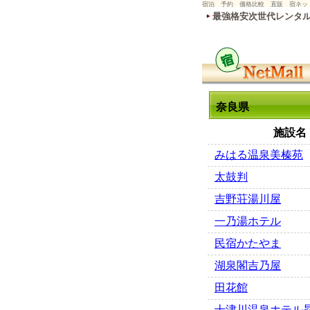
宿泊 予約 価格比較 直販 宿ネッ
最強格安次世代レンタ
奈良県
施設名
みはる温泉美榛苑
太鼓判
吉野荘湯川屋
一乃湯ホテル
民宿かたやま
湖泉閣吉乃屋
田花館
十津川温泉ホテル