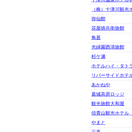
（株）十津川観光
弥仙館
花屋徳兵衛旅館
角甚
光緑園西清旅館
杉ケ瀬
ホテルハイ・タト
リバーサイドホテ
あかねや
葛城高原ロッジ
観光旅館大和屋
信貴山観光ホテル
やまと
三喜