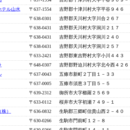
ホテル山水
〒637-1554
吉野郡十津川村大字平谷９４６
〒638-0301
吉野郡天川村大字川合２６７
〒638-0431
吉野郡天川村大字洞川２１７
〒638-0431
吉野郡天川村大字洞川２４０
〒638-0431
吉野郡天川村大字洞川２５７
〒633-2421
吉野郡東吉野村大字小川４４３
ラ
〒648-0307
吉野郡野迫川村大字北今西４２６
ル
〒637-0043
五條市新町２丁目１－３３
〒637-0005
五條市須恵３丁目５－５
〒639-2312
御所市大字櫛羅２５６９
〒633-0112
桜井市大字初瀬７４９－１
（株）
〒636-0832
生駒郡三郷町信貴山西２－４０
〒630-0266
生駒市門前町１２－８
〒630-0266
生駒市門前町１４－１１