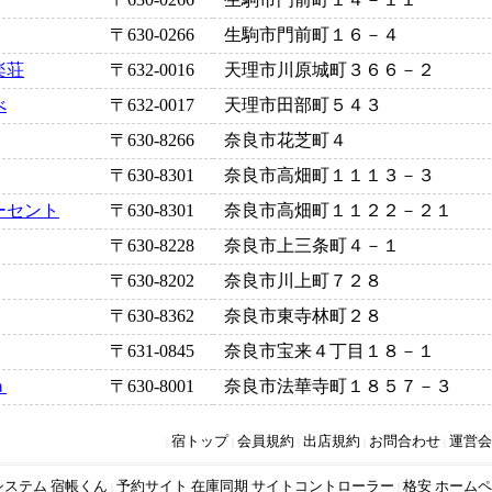
〒630-0266
生駒市門前町１６－４
楽荘
〒632-0016
天理市川原城町３６６－２
べ
〒632-0017
天理市田部町５４３
〒630-8266
奈良市花芝町４
〒630-8301
奈良市高畑町１１１３－３
ーセント
〒630-8301
奈良市高畑町１１２２－２１
〒630-8228
奈良市上三条町４－１
〒630-8202
奈良市川上町７２８
〒630-8362
奈良市東寺林町２８
〒631-0845
奈良市宝来４丁目１８－１
ａ
〒630-8001
奈良市法華寺町１８５７－３
宿トップ
会員規約
出店規約
お問合わせ
運営会
|
|
|
|
|
システム 宿帳くん
予約サイト 在庫同期 サイトコントローラー
格安 ホームペ
|
|