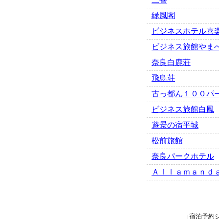
緑風閣
ビジネスホテル喜
ビジネス旅館やま
奈良白鹿荘
飛鳥荘
古っ都ん１００パ
ビジネス旅館白鳳
遊景の宿平城
松前旅館
奈良パークホテル
Ａｌｌａｍａｎｄ
宿泊予約
|