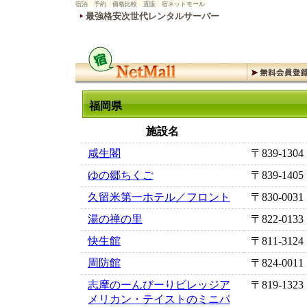
宿泊 予約 価格比較 直販 宿ネットモール
最強格安次世代レンタルサーバー
福岡県
施設名
咸生閣
〒839-1304
ゆの郷ちくご
〒839-1405
久留米第一ホテル／フロント
〒830-0031
湯の禅の里
〒822-0133
快生館
〒811-3124
周防館
〒824-0011
志摩のーんびーりビレッジア
〒819-1323
メリカン・テイストのミニパ