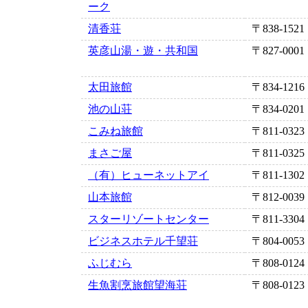
ーク
清香荘
〒838-1521
英彦山湯・遊・共和国
〒827-0001
太田旅館
〒834-1216
池の山荘
〒834-0201
こみね旅館
〒811-0323
まさご屋
〒811-0325
（有）ヒューネットアイ
〒811-1302
山本旅館
〒812-0039
スターリゾートセンター
〒811-3304
ビジネスホテル千望荘
〒804-0053
ふじむら
〒808-0124
生魚割烹旅館望海荘
〒808-0123