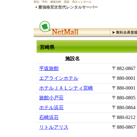
宿泊 予約 価格比較 直販 宿ネットモール
最強格安次世代レンタルサーバー
宮崎県
施設名
平坂旅館
〒882-0867
エアラインホテル
〒880-0001
ホテルＪＡＬシティ宮崎
〒880-0001
旅館小戸荘
〒880-0805
ホテル浜荘
〒880-0864
石崎浜荘
〒880-0212
リトルアリス
〒880-0867