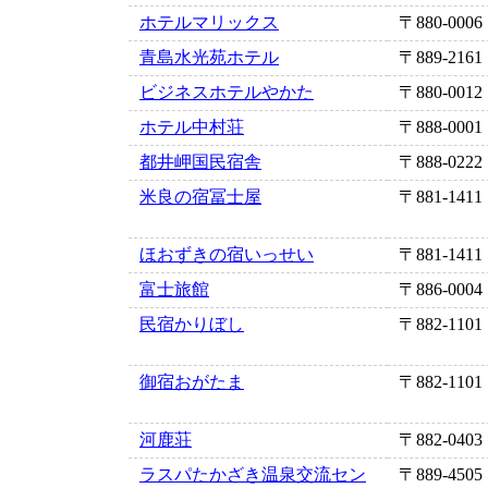
ホテルマリックス
〒880-0006
青島水光苑ホテル
〒889-2161
ビジネスホテルやかた
〒880-0012
ホテル中村荘
〒888-0001
都井岬国民宿舎
〒888-0222
米良の宿冨士屋
〒881-1411
ほおずきの宿いっせい
〒881-1411
富士旅館
〒886-0004
民宿かりぼし
〒882-1101
御宿おがたま
〒882-1101
河鹿荘
〒882-0403
ラスパたかざき温泉交流セン
〒889-4505