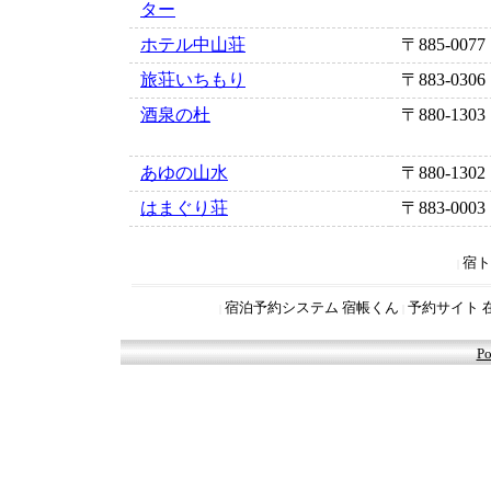
ター
ホテル中山荘
〒885-0077
旅荘いちもり
〒883-0306
酒泉の杜
〒880-1303
あゆの山水
〒880-1302
はまぐり荘
〒883-0003
宿ト
|
宿泊予約システム 宿帳くん
予約サイト 
|
|
Po