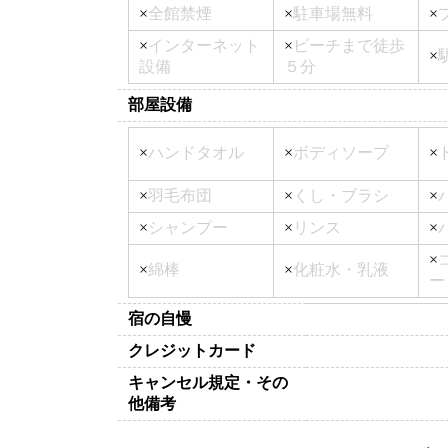
×
全館禁煙
×
駐車場無料
×
×
インターネット
×
ビーチまで徒歩
×
設備
５分
部屋設備
×
ハンドタオル
×
ボディソープ
×
×
羽毛布団
×
くし・ブラシ
×
×
シャンプー
×
リンス
×
×
×
綿棒
×
化粧水・乳液
ー
宿の自慢
クレジットカード
キャンセル規定・その
他備考