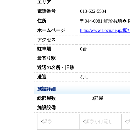
エリア
電話番号
013-622-5534
住所
〒044-0081 蛹玲ｵｷ
ホームページ
http://www1.ocn.ne.jp/窶ｾ
アクセス
駐車場
0台
最寄り駅
近辺の名所・旧跡
送迎
なし
施設詳細
総部屋数
0部屋
施設設備
×
温泉
×
源泉かけ流し
×