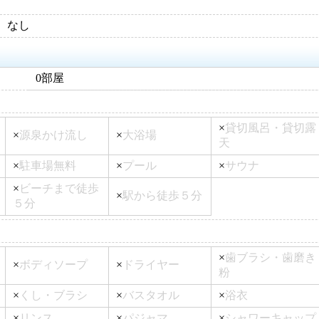
なし
0部屋
×
貸切風呂・貸切露
×
源泉かけ流し
×
大浴場
天
×
駐車場無料
×
プール
×
サウナ
×
ビーチまで徒歩
×
駅から徒歩５分
５分
×
歯ブラシ・歯磨き
×
ボディソープ
×
ドライヤー
粉
×
くし・ブラシ
×
バスタオル
×
浴衣
×
リンス
×
パジャマ
×
シャワーキャップ