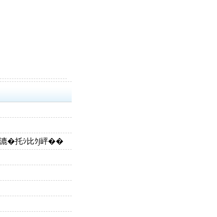
豕牙漉�托ｼ比ｸ∫岼��