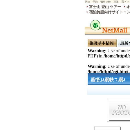
宿泊 予約 価格比較 直販 宿ネッ
富士山 登山 ツアー
オ
宿泊施設向けサイトコ
Warning
: Use of undef
PHP) in
/home/httpd/c
Warning
: Use of undef
/home/httpd/cgi-bin/ta
蟇悟｣ｫ繝帙ユ繝ｫ