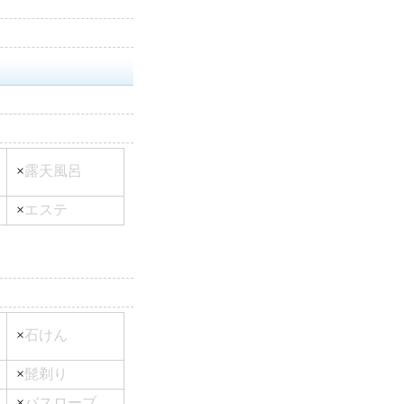
×
露天風呂
×
エステ
×
石けん
×
髭剃り
×
バスローブ