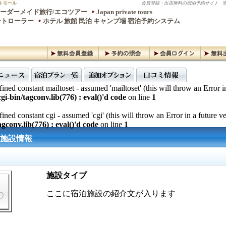
トモール
会員登録・出店無料の宿泊予約サイト
宿
ーダーメイド旅行/エコツアー
Japan private tours
ントローラー
ホテル 旅館 民泊 キャンプ場 宿泊予約システム
ined constant mailtoset - assumed 'mailtoset' (this will throw an Error i
gi-bin/tagconv.lib(776) : eval()'d code
on line
1
ined constant cgi - assumed 'cgi' (this will throw an Error in a future v
gconv.lib(776) : eval()'d code
on line
1
 施設情報
施設タイプ
ここに宿泊施設の紹介文が入ります