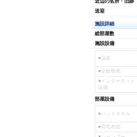
近辺の名所・旧跡
送迎
施設詳細
総部屋数
施設設備
×
温泉
×
全館禁煙
×
インターネット
設備
部屋設備
×
ハンドタオル
×
羽毛布団
×
シャンプー