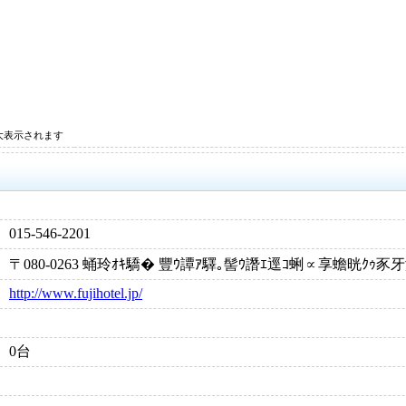
大表示されます
015-546-2201
〒080-0263 蛹玲ｵｷ驕� 豐ｳ譚ｱ驛｡髻ｳ譖ｴ逕ｺ蜊∝享蟾晄ｸｩ
http://www.fujihotel.jp/
0台