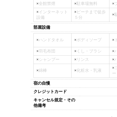
×
全館禁煙
×
駐車場無料
×
×
インターネット
×
ビーチまで徒歩
×
設備
５分
部屋設備
×
ハンドタオル
×
ボディソープ
×
×
羽毛布団
×
くし・ブラシ
×
×
シャンプー
×
リンス
×
×
×
綿棒
×
化粧水・乳液
ー
宿の自慢
クレジットカード
キャンセル規定・その
他備考