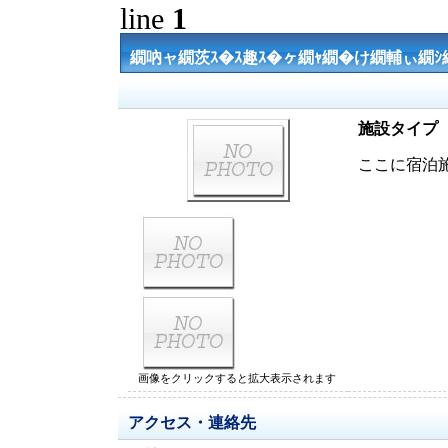
line
1
繝吶ャ繝茨ｽ�ｽ趣ｽ�ヶ繝ｬ繝�け繝輔ぃ繝
施設タイプ
ここに宿泊
画像をクリックすると拡大表示されます
アクセス・連絡先