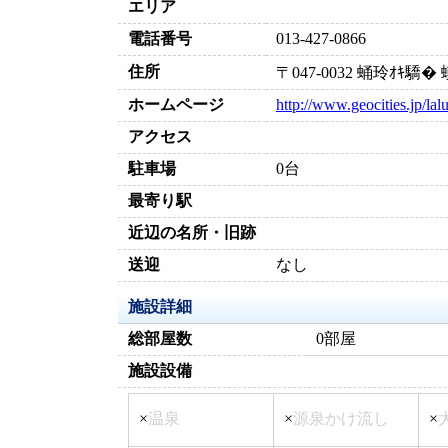
エリア
電話番号
013-427-0866
住所
〒047-0032 蛹玲ｵｷ
ホームページ
http://www.geocities.jp/lal
アクセス
駐車場
0台
最寄り駅
近辺の名所・旧跡
送迎
なし
施設詳細
総部屋数
0部屋
施設設備
×
温泉
×
源泉かけ流し
×