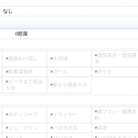
なし
0部屋
×
貸切風呂・貸切露
×
源泉かけ流し
×
大浴場
天
×
駐車場無料
×
プール
×
サウナ
×
ビーチまで徒歩
×
駅から徒歩５分
５分
×
歯ブラシ・歯磨き
×
ボディソープ
×
ドライヤー
粉
×
くし・ブラシ
×
バスタオル
×
浴衣
×
リンス
×
パジャマ
×
シャワーキャップ