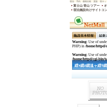
宿泊 予約 価格比較 直販 宿ネッ
富士山 登山 ツアー
オ
宿泊施設向けサイトコ
Warning
: Use of undef
PHP) in
/home/httpd/c
Warning
: Use of undef
/home/httpd/cgi-bin/ta
繧ｬ繝ｫ繝溘ャ繧ｷ