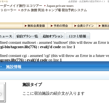
トモール
会員登録・出店無料の宿泊予約サイト
宿
ーダーメイド旅行/エコツアー
Japan private tours
ントローラー
ホテル 旅館 民泊 キャンプ場 宿泊予約システム
ined constant mailtoset - assumed 'mailtoset' (this will throw an Error i
gi-bin/tagconv.lib(776) : eval()'d code
on line
1
ined constant cgi - assumed 'cgi' (this will throw an Error in a future v
gconv.lib(776) : eval()'d code
on line
1
繝･ 施設情報
施設タイプ
ここに宿泊施設の紹介文が入ります