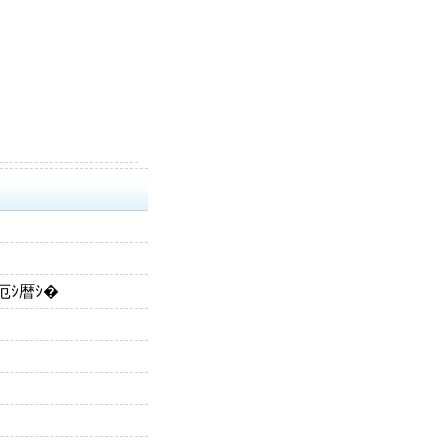
�厄ｼ暦ｼ�