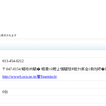
大表示されます
013-454-0212
〒047-0154 蛹玲ｵｷ驕� 蟆乗ｨｽ蟶よ悃驥悟ｷ晄ｸｩ豕会ｼ剃ｸ∫岼
http://www6.ocn.ne.jp/窶ｾgarmisch/
0台