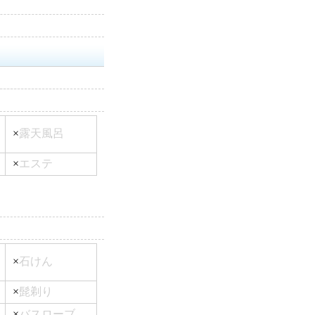
×
露天風呂
×
エステ
×
石けん
×
髭剃り
×
バスローブ