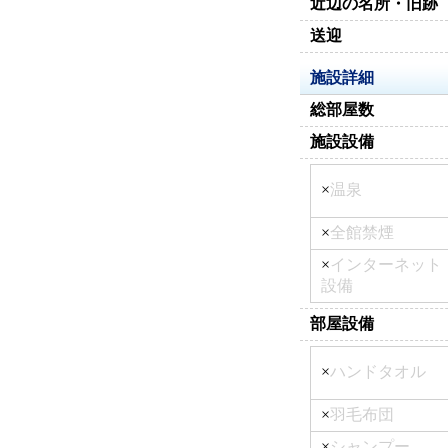
近辺の名所・旧跡
送迎
施設詳細
総部屋数
施設設備
×
温泉
×
全館禁煙
×
インターネット
設備
部屋設備
×
ハンドタオル
×
羽毛布団
×
シャンプー