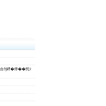
会ｼ台ｸ∫岼�停��托ｼ