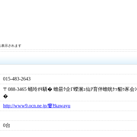
大表示されます
015-483-2643
〒088-3465 蛹玲ｵｷ驕� 蟾昜ｸ企Γ蠑溷ｭ仙ｱ育伴蟾晄ｹｯ貂ｩ豕
�
http://www9.ocn.ne.jp/窶ｾkawayu
0台