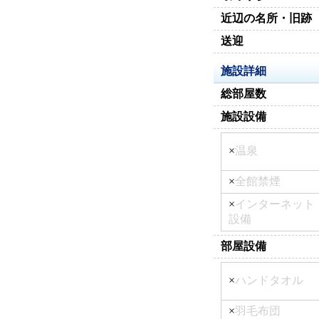
近辺の名所・旧跡
送迎
施設詳細
総部屋数
施設設備
×
温泉
×
全館禁煙
×
インターネット
設備
部屋設備
×
ハンドタオル
×
羽毛布団