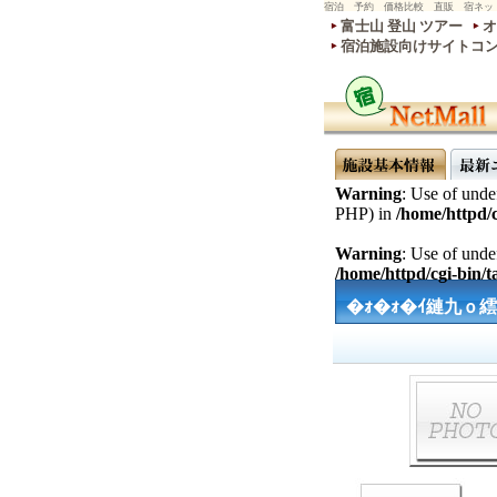
宿泊 予約 価格比較 直販 宿ネッ
富士山 登山 ツアー
オ
宿泊施設向けサイトコ
Warning
: Use of undef
PHP) in
/home/httpd/c
Warning
: Use of undef
/home/httpd/cgi-bin/ta
�ｫ�ｫ�ｲ縺九ｏ