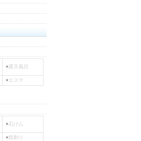
×
露天風呂
×
エステ
×
石けん
×
髭剃り