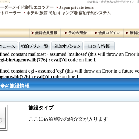
トモール
会員登録・出店無料の宿泊予約サイト
宿
ーダーメイド旅行/エコツアー
Japan private tours
ントローラー
ホテル 旅館 民泊 キャンプ場 宿泊予約システム
ined constant mailtoset - assumed 'mailtoset' (this will throw an Error i
gi-bin/tagconv.lib(776) : eval()'d code
on line
1
ined constant cgi - assumed 'cgi' (this will throw an Error in a future v
gconv.lib(776) : eval()'d code
on line
1
繧�@施設情報
施設タイプ
ここに宿泊施設の紹介文が入ります