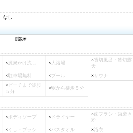
なし
0部屋
×
貸切風呂・貸切露
×
源泉かけ流し
×
大浴場
天
×
駐車場無料
×
プール
×
サウナ
×
ビーチまで徒歩
×
駅から徒歩５分
５分
×
歯ブラシ・歯磨き
×
ボディソープ
×
ドライヤー
粉
×
くし・ブラシ
×
バスタオル
×
浴衣