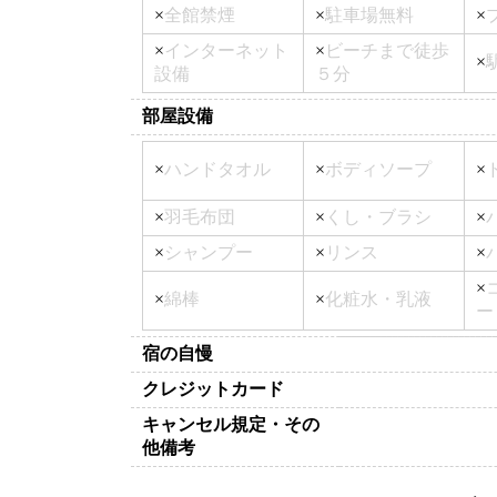
×
全館禁煙
×
駐車場無料
×
×
インターネット
×
ビーチまで徒歩
×
設備
５分
部屋設備
×
ハンドタオル
×
ボディソープ
×
×
羽毛布団
×
くし・ブラシ
×
×
シャンプー
×
リンス
×
×
×
綿棒
×
化粧水・乳液
ー
宿の自慢
クレジットカード
キャンセル規定・その
他備考