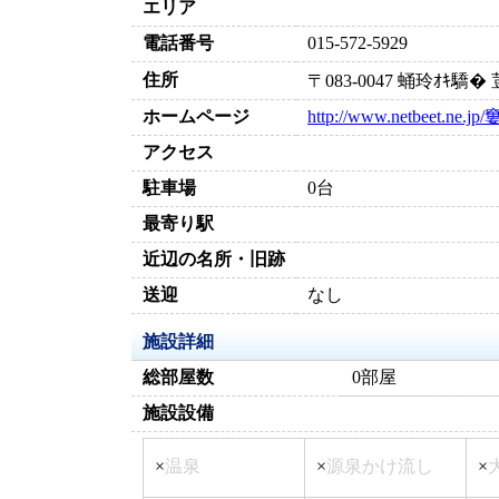
エリア
電話番号
015-572-5929
住所
〒083-0047 蛹玲ｵｷ
ホームページ
http://www.netbeet.ne.jp/
アクセス
駐車場
0台
最寄り駅
近辺の名所・旧跡
送迎
なし
施設詳細
総部屋数
0部屋
施設設備
×
温泉
×
源泉かけ流し
×