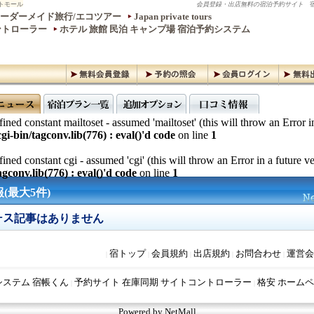
トモール
会員登録・出店無料の宿泊予約サイト
宿
ーダーメイド旅行/エコツアー
Japan private tours
ントローラー
ホテル 旅館 民泊 キャンプ場 宿泊予約システム
ined constant mailtoset - assumed 'mailtoset' (this will throw an Error i
gi-bin/tagconv.lib(776) : eval()'d code
on line
1
ined constant cgi - assumed 'cgi' (this will throw an Error in a future v
gconv.lib(776) : eval()'d code
on line
1
(最大5件)
ース記事はありません
宿トップ
会員規約
出店規約
お問合わせ
運営会
|
|
|
|
|
システム 宿帳くん
予約サイト 在庫同期 サイトコントローラー
格安 ホームペ
|
|
Powered by NetMall