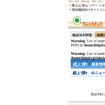
宿泊 予約 価格比較 直販 宿ネッ
富士山 登山 ツアー
オ
宿泊施設向けサイトコ
Warning
: Use of undef
PHP) in
/home/httpd/c
Warning
: Use of undef
/home/httpd/cgi-bin/ta
繧上°譚ｾ 最新情報
繧上°譚ｾ のニュ
宿泊予約
|