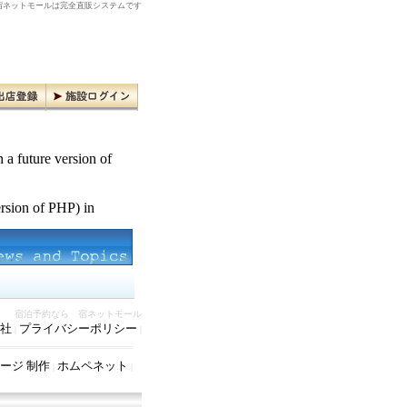
ネットモールは完全直販システムです
n a future version of
ersion of PHP) in
宿泊予約なら 宿ネットモール
社
プライバシーポリシー
|
|
ージ 制作
ホムペネット
|
|