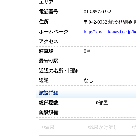
エリア
電話番号
013-857-0332
住所
〒042-0932 蛹玲ｵｷ
ホームページ
http://stay.hakonavi.ne.jp/
アクセス
駐車場
0台
最寄り駅
近辺の名所・旧跡
送迎
なし
施設詳細
総部屋数
0部屋
施設設備
×
温泉
×
源泉かけ流し
×