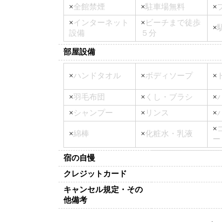
×
全館禁煙
×
駐車場無料
×
×
インターネット
×
ビーチまで徒歩
×
設備
５分
部屋設備
×
ハンドタオル
×
ボディソープ
×
×
羽毛布団
×
くし・ブラシ
×
×
シャンプー
×
リンス
×
×
×
綿棒
×
化粧水・乳液
ー
宿の自慢
クレジットカード
キャンセル規定・その
他備考