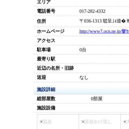
エリア
電話番号
017-282-4332
〒036-1313 髱呈｣ｮ
住所
ホームページ
http://www7.ocn.ne.jp/窶ｾ
アクセス
駐車場
0台
最寄り駅
近辺の名所・旧跡
送迎
なし
施設詳細
総部屋数
0部屋
施設設備
×
温泉
×
源泉かけ流し
×