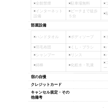
×
全館禁煙
×
駐車場無料
×
×
インターネット
×
ビーチまで徒歩
×
設備
５分
部屋設備
×
ハンドタオル
×
ボディソープ
×
×
羽毛布団
×
くし・ブラシ
×
×
シャンプー
×
リンス
×
×
×
綿棒
×
化粧水・乳液
ー
宿の自慢
クレジットカード
キャンセル規定・その
他備考