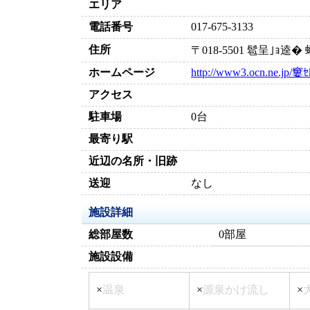
エリア
電話番号
017-675-3133
住所
〒018-5501 髱呈｣ｮ
ホームページ
http://www3.ocn.ne.jp/窶ｾk
アクセス
駐車場
0台
最寄り駅
近辺の名所・旧跡
送迎
なし
施設詳細
総部屋数
0部屋
施設設備
×
温泉
×
源泉かけ流し
×