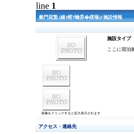
line
1
貉門屁蟄｣縺ｮ螳ｿ蟾昴�繧堰@施設情報
施設タイプ
ここに宿泊
画像をクリックすると拡大表示されます
アクセス・連絡先