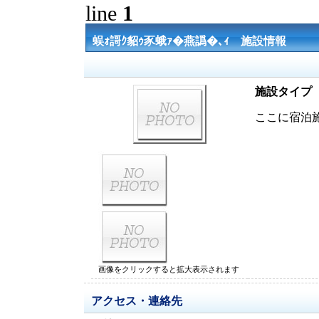
line
1
蜈ｫ謌ｸ貂ｩ豕蛾ｧ�燕譌�､ｨ 施設情報
施設タイプ
ここに宿泊
画像をクリックすると拡大表示されます
アクセス・連絡先