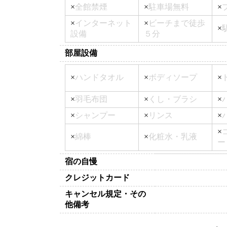
×
全館禁煙
×
駐車場無料
×
×
インターネット
×
ビーチまで徒歩
×
設備
５分
部屋設備
×
ハンドタオル
×
ボディソープ
×
×
羽毛布団
×
くし・ブラシ
×
×
シャンプー
×
リンス
×
×
×
綿棒
×
化粧水・乳液
ー
宿の自慢
クレジットカード
キャンセル規定・その
他備考