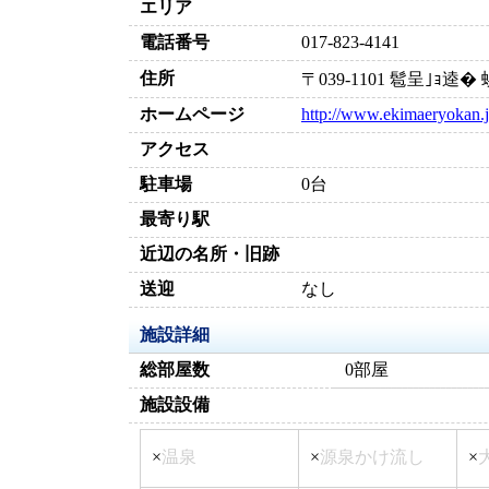
エリア
電話番号
017-823-4141
住所
〒039-1101 髱呈｣ｮ
ホームページ
http://www.ekimaeryokan.
アクセス
駐車場
0台
最寄り駅
近辺の名所・旧跡
送迎
なし
施設詳細
総部屋数
0部屋
施設設備
×
温泉
×
源泉かけ流し
×