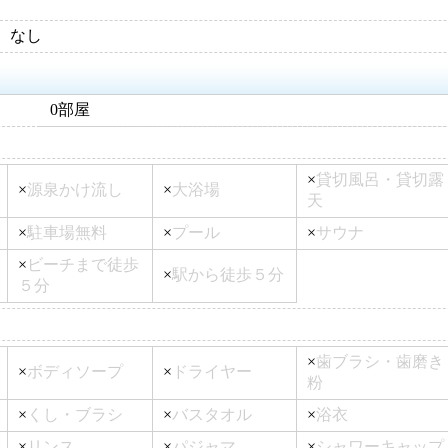
なし
0部屋
×
貸切風呂・貸切露
×
源泉かけ流し
×
大浴場
天
×
駐車場無料
×
プール
×
サウナ
×
ビーチまで徒歩
×
駅から徒歩５分
５分
×
歯ブラシ・歯磨き
×
ボディソープ
×
ドライヤー
粉
×
くし・ブラシ
×
バスタオル
×
浴衣
×
リンス
×
パジャマ
×
シャワーキャップ