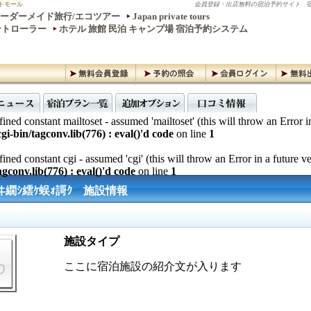
トモール
会員登録・出店無料の宿泊予約サイト
宿
ーダーメイド旅行/エコツアー
Japan private tours
ントローラー
ホテル 旅館 民泊 キャンプ場 宿泊予約システム
ined constant mailtoset - assumed 'mailtoset' (this will throw an Error i
gi-bin/tagconv.lib(776) : eval()'d code
on line
1
ined constant cgi - assumed 'cgi' (this will throw an Error in a future v
gconv.lib(776) : eval()'d code
on line
1
ヰ繝ｼ繧ｹ蜈ｫ謌ｸ 施設情報
施設タイプ
ここに宿泊施設の紹介文が入ります