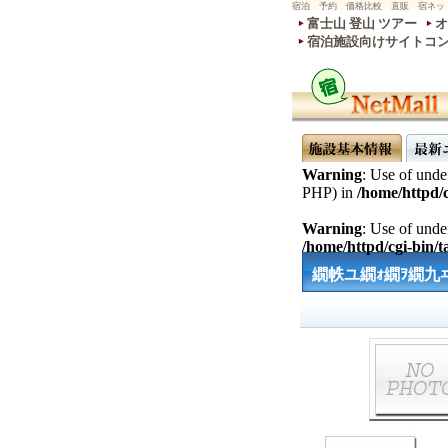
宿泊 予約 価格比較 直販 宿ネッ
富士山 登山 ツアー
オ
宿泊施設向けサイトコ
Warning
: Use of undef
PHP) in
/home/httpd/c
Warning
: Use of undef
/home/httpd/cgi-bin/ta
繝帙ユ繝ｫ繝ｦ繝九