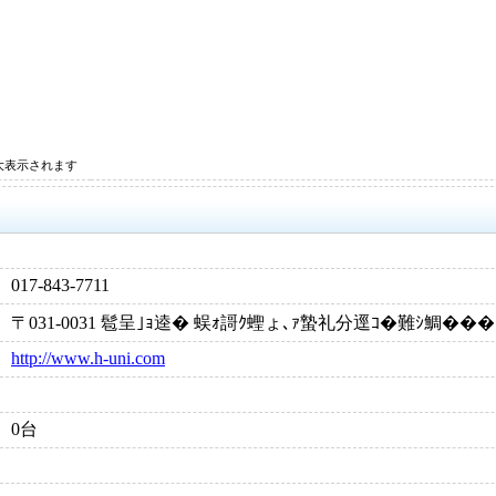
大表示されます
017-843-7711
〒031-0031 髱呈｣ｮ逵� 蜈ｫ謌ｸ蟶ょ､ｧ蟄礼分逕ｺ�難ｼ鯛���
http://www.h-uni.com
0台