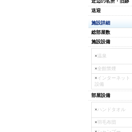
近辺の名所・旧跡
送迎
施設詳細
総部屋数
施設設備
×
温泉
×
全館禁煙
×
インターネット
設備
部屋設備
×
ハンドタオル
×
羽毛布団
×
シャンプー