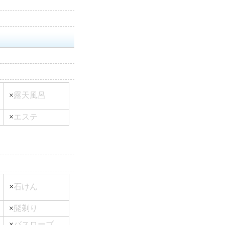
×
露天風呂
×
エステ
×
石けん
×
髭剃り
×
バスローブ