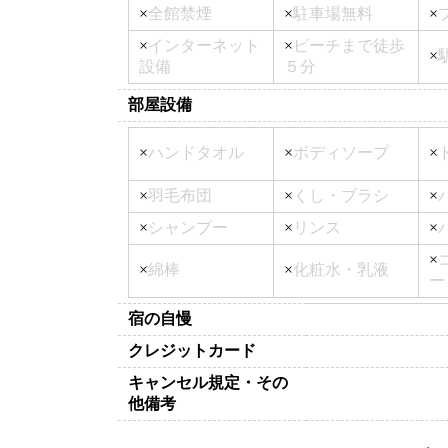
×
全館禁煙
×
駐車場無料
×
×
インターネット
×
ビーチまで徒歩
×
設備
５分
部屋設備
×
ハンドタオル
×
ボディソープ
×
×
羽毛布団
×
くし・ブラシ
×
×
シャンプー
×
リンス
×
×
×
綿棒
×
化粧水・乳液
ー
宿の自慢
クレジットカード
キャンセル規定・その
他備考