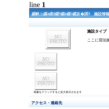
line
1
繝帙ユ繝ｫ繧ｵ繝ｳ繝ｫ繝ｼ繝亥�謌ｸ 施設情
施設タイプ
ここに宿泊
画像をクリックすると拡大表示されます
アクセス・連絡先