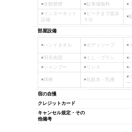
×
全館禁煙
×
駐車場無料
×
×
インターネット
×
ビーチまで徒歩
×
設備
５分
部屋設備
×
ハンドタオル
×
ボディソープ
×
×
羽毛布団
×
くし・ブラシ
×
×
シャンプー
×
リンス
×
×
×
綿棒
×
化粧水・乳液
ー
宿の自慢
クレジットカード
キャンセル規定・その
他備考