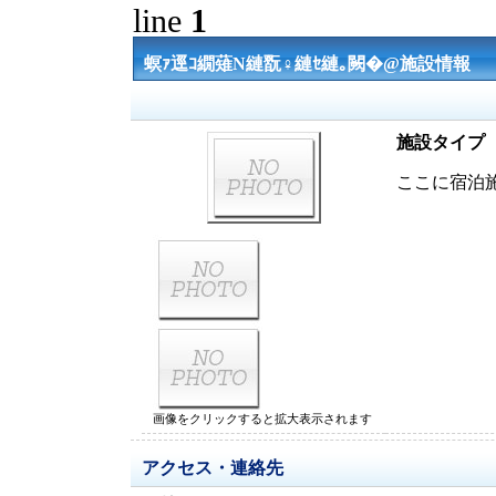
line
1
螟ｧ逕ｺ繝薙Ν縺翫♀縺ｾ縺｡闕�@施設情報
施設タイプ
ここに宿泊
画像をクリックすると拡大表示されます
アクセス・連絡先