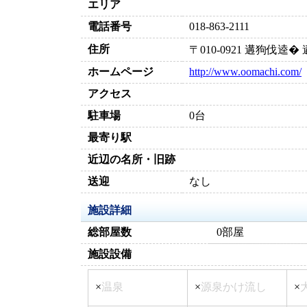
エリア
電話番号
018-863-2111
住所
〒010-0921 遘狗伐逵
ホームページ
http://www.oomachi.com/
アクセス
駐車場
0台
最寄り駅
近辺の名所・旧跡
送迎
なし
施設詳細
総部屋数
0部屋
施設設備
×
温泉
×
源泉かけ流し
×