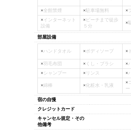
×
全館禁煙
×
駐車場無料
×
×
インターネット
×
ビーチまで徒歩
×
設備
５分
部屋設備
×
ハンドタオル
×
ボディソープ
×
×
羽毛布団
×
くし・ブラシ
×
×
シャンプー
×
リンス
×
×
×
綿棒
×
化粧水・乳液
ー
宿の自慢
クレジットカード
キャンセル規定・その
他備考