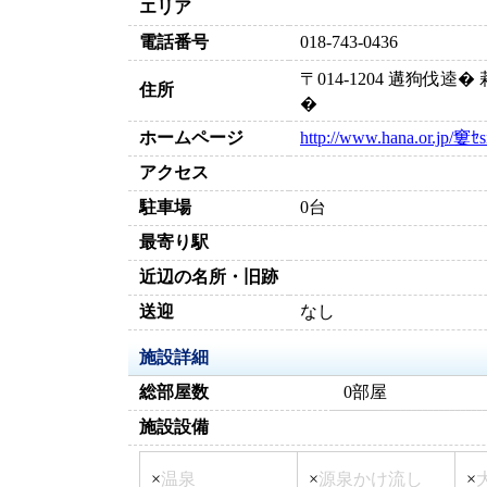
エリア
電話番号
018-743-0436
〒014-1204 遘狗伐
住所
�
ホームページ
http://www.hana.or.jp/窶ｾ
アクセス
駐車場
0台
最寄り駅
近辺の名所・旧跡
送迎
なし
施設詳細
総部屋数
0部屋
施設設備
×
温泉
×
源泉かけ流し
×