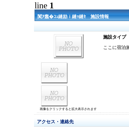
line
1
闃ｱ蠢�ｺｭ縺励ｉ縺ｯ縺ｾ 施設情報
施設タイプ
ここに宿泊
画像をクリックすると拡大表示されます
アクセス・連絡先