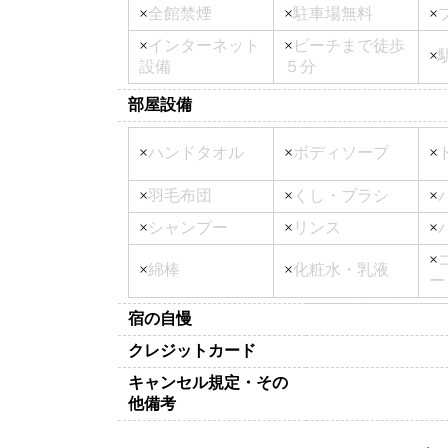
×
全館禁煙
×
駐車場無料
×
×
インターネット
×
ビーチまで徒歩
×
設備
５分
部屋設備
×
ハンドタオル
×
ボディソープ
×
×
羽毛布団
×
くし・ブラシ
×
×
シャンプー
×
リンス
×
×
×
綿棒
×
化粧水・乳液
ー
宿の自慢
クレジットカード
キャンセル規定・その
他備考