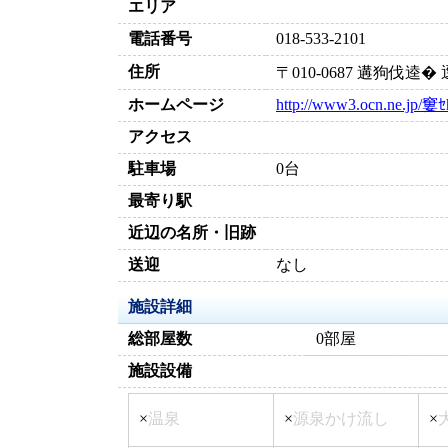
エリア
電話番号
018-533-2101
住所
〒010-0687 遘狗伐逵
ホームページ
http://www3.ocn.ne.jp/窶ｾ
アクセス
駐車場
0台
最寄り駅
近辺の名所・旧跡
送迎
なし
施設詳細
総部屋数
0部屋
施設設備
×
温泉
×
源泉かけ流し
×