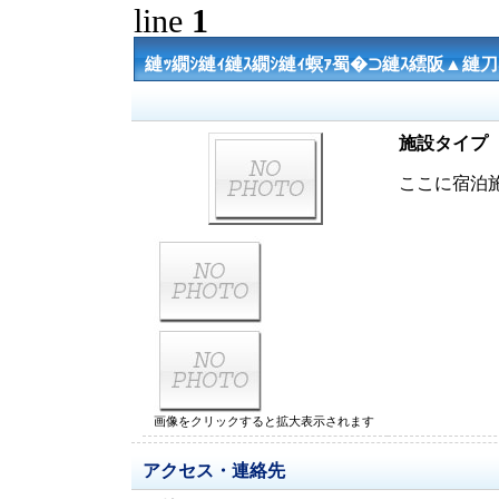
line
1
縺ｯ繝ｼ縺ｨ縺ｽ繝ｼ縺ｨ螟ｧ蜀�⊃縺ｽ繧阪▲縺
施設タイプ
ここに宿泊
画像をクリックすると拡大表示されます
アクセス・連絡先