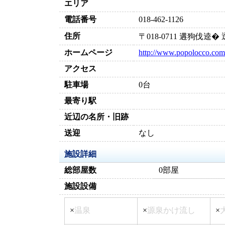
エリア
電話番号
018-462-1126
住所
〒018-0711 遘狗伐逵
ホームページ
http://www.popolocco.com
アクセス
駐車場
0台
最寄り駅
近辺の名所・旧跡
送迎
なし
施設詳細
総部屋数
0部屋
施設設備
×
温泉
×
源泉かけ流し
×