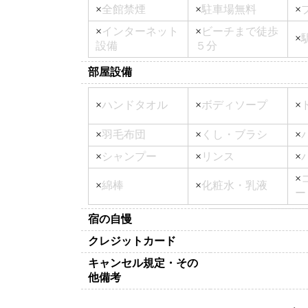
×
全館禁煙
×
駐車場無料
×
×
インターネット
×
ビーチまで徒歩
×
設備
５分
部屋設備
×
ハンドタオル
×
ボディソープ
×
×
羽毛布団
×
くし・ブラシ
×
×
シャンプー
×
リンス
×
×
×
綿棒
×
化粧水・乳液
ー
宿の自慢
クレジットカード
キャンセル規定・その
他備考