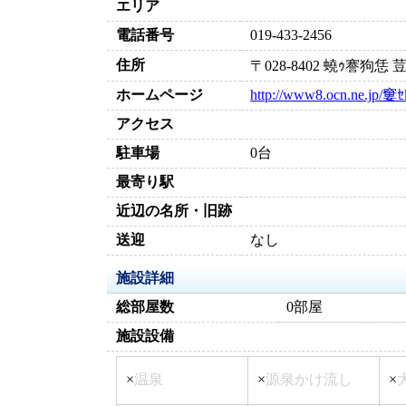
エリア
電話番号
019-433-2456
住所
〒028-8402 蟯ｩ謇
ホームページ
http://www8.ocn.ne.jp/窶ｾk
アクセス
駐車場
0台
最寄り駅
近辺の名所・旧跡
送迎
なし
施設詳細
総部屋数
0部屋
施設設備
×
温泉
×
源泉かけ流し
×