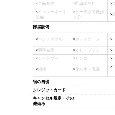
×
全館禁煙
×
駐車場無料
×
×
インターネット
×
ビーチまで徒歩
×
設備
５分
部屋設備
×
ハンドタオル
×
ボディソープ
×
×
羽毛布団
×
くし・ブラシ
×
×
シャンプー
×
リンス
×
×
×
綿棒
×
化粧水・乳液
ー
宿の自慢
クレジットカード
キャンセル規定・その
他備考