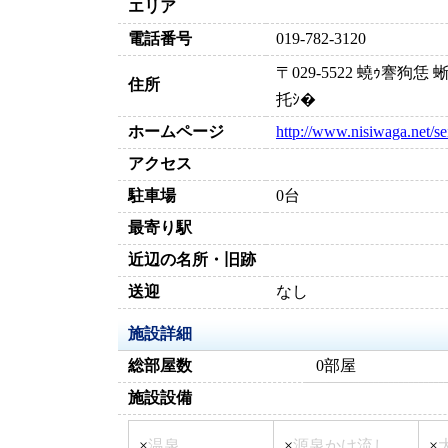
エリア
電話番号
019-782-3120
〒029-5522 蟯ｩ謇狗
住所
托ｼ�
ホームページ
http://www.nisiwaga.net/se
アクセス
駐車場
0台
最寄り駅
近辺の名所・旧跡
送迎
なし
施設詳細
総部屋数
0部屋
施設設備
×
温泉
×
源泉かけ流し
×