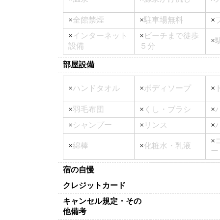
×
全館禁煙
×
駐車場無料
×
×
インターネット
×
ビーチまで徒歩
×
設備
５分
部屋設備
×
ハンドタオル
×
ボディソープ
×
×
羽毛布団
×
くし・ブラシ
×
×
シャンプー
×
リンス
×
×
×
綿棒
×
化粧水・乳液
ー
宿の自慢
クレジットカード
キャンセル規定・その
他備考