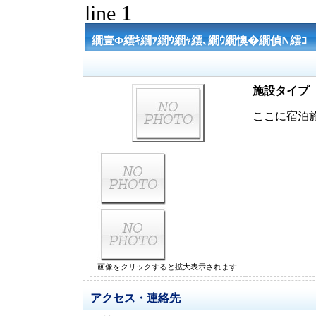
line
1
繝壹Φ繧ｷ繝ｧ繝ｳ繝ｬ繧､繝ｳ繝懊�繝偵Ν繧ｺ
施設タイプ
ここに宿泊
画像をクリックすると拡大表示されます
アクセス・連絡先