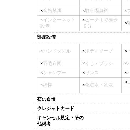
×
全館禁煙
×
駐車場無料
×
×
インターネット
×
ビーチまで徒歩
×
設備
５分
部屋設備
×
ハンドタオル
×
ボディソープ
×
×
羽毛布団
×
くし・ブラシ
×
×
シャンプー
×
リンス
×
×
×
綿棒
×
化粧水・乳液
ー
宿の自慢
クレジットカード
キャンセル規定・その
他備考