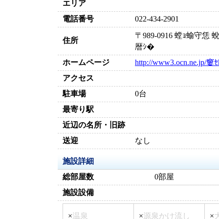
エリア
電話番号
022-434-2901
〒989-0916 螳ｮ蝓
住所
暦ｼ�
ホームページ
http://www3.ocn.ne.jp/窶ｾh
アクセス
駐車場
0台
最寄り駅
近辺の名所・旧跡
送迎
なし
施設詳細
総部屋数
0部屋
施設設備
×
温泉
×
源泉かけ流し
×