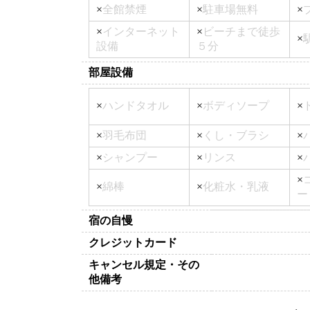
×
全館禁煙
×
駐車場無料
×
×
インターネット
×
ビーチまで徒歩
×
設備
５分
部屋設備
×
ハンドタオル
×
ボディソープ
×
×
羽毛布団
×
くし・ブラシ
×
×
シャンプー
×
リンス
×
×
×
綿棒
×
化粧水・乳液
ー
宿の自慢
クレジットカード
キャンセル規定・その
他備考