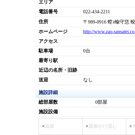
エリア
電話番号
022-434-2211
住所
〒989-0916 螳ｮ蝓
ホームページ
http://www.zao-sansatei.co
アクセス
駐車場
0台
最寄り駅
近辺の名所・旧跡
送迎
なし
施設詳細
総部屋数
0部屋
施設設備
×
温泉
×
源泉かけ流し
×