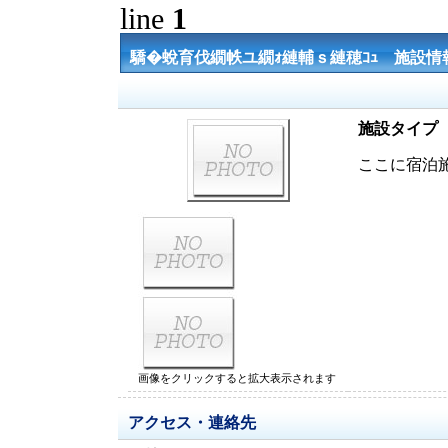
line
1
驕�蛻育伐繝帙ユ繝ｫ縺輔ｓ縺穂ｺｭ 施設情
施設タイプ
ここに宿泊
画像をクリックすると拡大表示されます
アクセス・連絡先