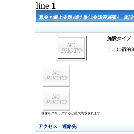
line
1
蠢�▼縺上＠縺ｮ螳ｿ 貅仙�陦帶羅鬢ｨ 施
施設タイプ
ここに宿泊
画像をクリックすると拡大表示されます
アクセス・連絡先