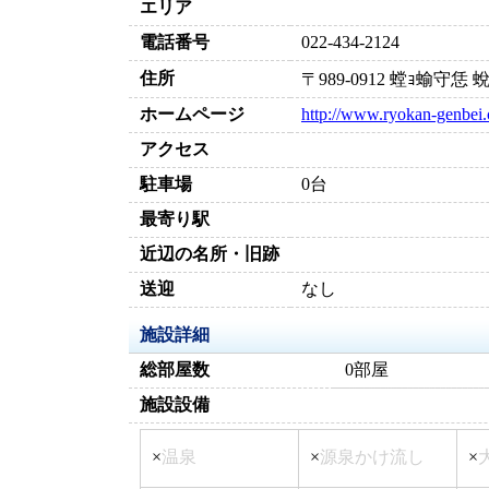
エリア
電話番号
022-434-2124
住所
〒989-0912 螳ｮ蝓
ホームページ
http://www.ryokan-genbei
アクセス
駐車場
0台
最寄り駅
近辺の名所・旧跡
送迎
なし
施設詳細
総部屋数
0部屋
施設設備
×
温泉
×
源泉かけ流し
×