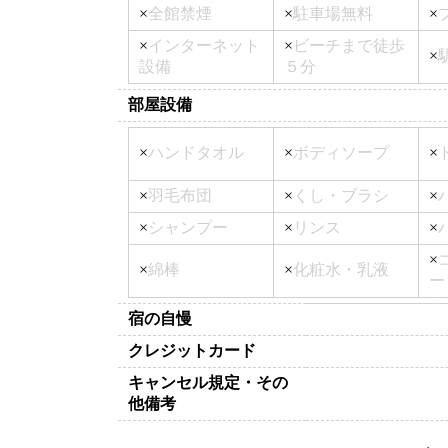
×
全館禁煙
×
駐車場無料
×
×
インターネット
×
ビーチまで徒歩
×
設備
５分
部屋設備
×
ハンドタオル
×
ボディソープ
×
×
羽毛布団
×
くし・ブラシ
×
×
シャンプー
×
リンス
×
×
×
綿棒
×
化粧水・乳液
ー
宿の自慢
クレジットカード
キャンセル規定・その
他備考