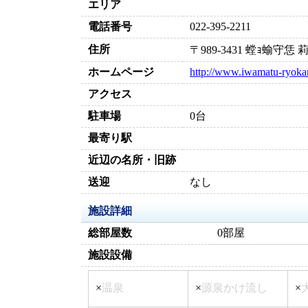
エリア
電話番号
022-395-2211
住所
〒989-3431 螳ｮ蝓
ホームページ
http://www.iwamatu-ryoka
アクセス
駐車場
0台
最寄り駅
近辺の名所・旧跡
送迎
なし
施設詳細
総部屋数
0部屋
施設設備
×
温泉
×
源泉かけ流し
×