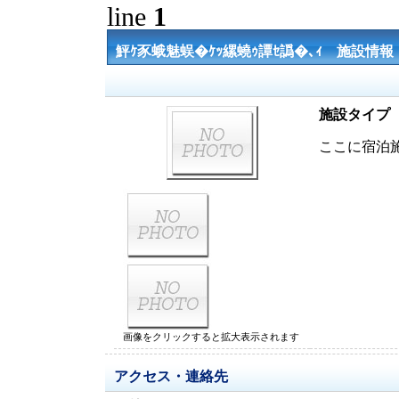
line
1
鮃ｹ豕蛾魅蜈�ｹｯ縲蟯ｩ譚ｾ譌�､ｨ 施設情報
施設タイプ
ここに宿泊
画像をクリックすると拡大表示されます
アクセス・連絡先