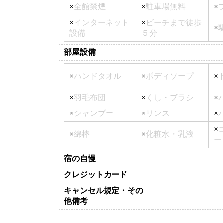
×
全館禁煙
×
駐車場無料
×
×
インターネット
×
ビーチまで徒歩
×
設備
５分
部屋設備
×
ハンドタオル
×
ボディソープ
×
×
羽毛布団
×
くし・ブラシ
×
×
シャンプー
×
リンス
×
×
×
綿棒
×
化粧水・乳液
ー
宿の自慢
クレジットカード
キャンセル規定・その
他備考