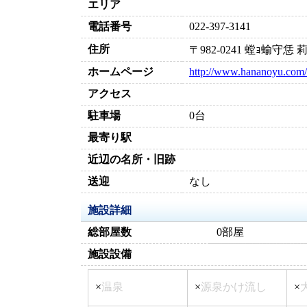
エリア
電話番号
022-397-3141
住所
〒982-0241 螳ｮ蝓
ホームページ
http://www.hananoyu.com/
アクセス
駐車場
0台
最寄り駅
近辺の名所・旧跡
送迎
なし
施設詳細
総部屋数
0部屋
施設設備
×
温泉
×
源泉かけ流し
×