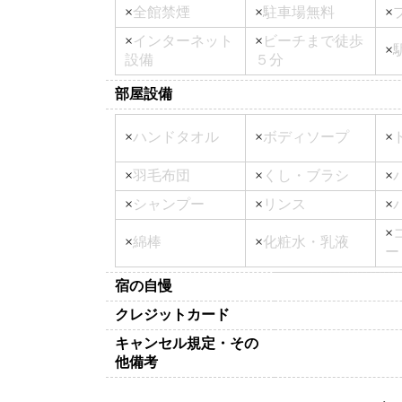
×
全館禁煙
×
駐車場無料
×
×
インターネット
×
ビーチまで徒歩
×
設備
５分
部屋設備
×
ハンドタオル
×
ボディソープ
×
×
羽毛布団
×
くし・ブラシ
×
×
シャンプー
×
リンス
×
×
×
綿棒
×
化粧水・乳液
ー
宿の自慢
クレジットカード
キャンセル規定・その
他備考