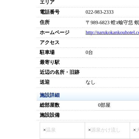
エリア
電話番号
022-983-2333
住所
〒989-6823 螳ｮ蝓守恁
ホームページ
http://narukokankouhotel.co
アクセス
駐車場
0台
最寄り駅
近辺の名所・旧跡
送迎
なし
施設詳細
総部屋数
0部屋
施設設備
×
温泉
×
源泉かけ流し
×