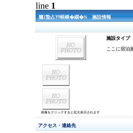
line
1
魑ｴ蟄占ｦｳ蜈峨�繝�Ν 施設情報
施設タイプ
ここに宿泊
画像をクリックすると拡大表示されます
アクセス・連絡先