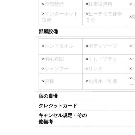
×
全館禁煙
×
駐車場無料
×
×
インターネット
×
ビーチまで徒歩
×
設備
５分
部屋設備
×
ハンドタオル
×
ボディソープ
×
×
羽毛布団
×
くし・ブラシ
×
×
シャンプー
×
リンス
×
×
×
綿棒
×
化粧水・乳液
ー
宿の自慢
クレジットカード
キャンセル規定・その
他備考