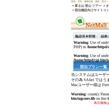
宿泊 予約 価格比較 直販 宿ネッ
富士山 登山 ツアー
オ
宿泊施設向けサイトコ
Warning
: Use of undef
PHP) in
/home/httpd/c
Warning
: Use of undef
/home/httpd/cgi-bin/ta
宿泊プラン一覧
当システムはユーザー
その為 SAfari 
Macユーザー様は F
Warning
: count(): Para
bin/tagconv.lib
on line
表示価格