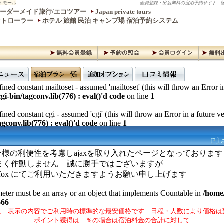
トモール
会員登録・出店無料の宿泊予約サイト
宿
ーダーメイド旅行/エコツアー
Japan private tours
ントローラー
ホテル 旅館 民泊 キャンプ場 宿泊予約システム
ined constant mailtoset - assumed 'mailtoset' (this will throw an Error i
gi-bin/tagconv.lib(776) : eval()'d code
on line
1
ined constant cgi - assumed 'cgi' (this will throw an Error in a future v
gconv.lib(776) : eval()'d code
on line
1
様の利便性を考慮しajaxを取り入れたページとなっております
ではうまく作動しません 誠に勝手ではございますが
irefox にてご利用いただきますようお願い申し上げます
meter must be an array or an object that implements Countable in
/home/
666
は 表示の内容でご利用時の標準的な最安価格です 日程・人数により価格は
ポイント獲得は ％の場合は宿泊料金の合計に対して