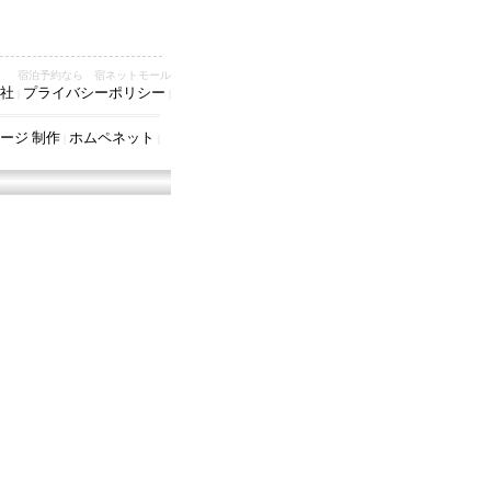
宿泊予約なら 宿ネットモール
社
プライバシーポリシー
|
|
ージ 制作
ホムペネット
|
|