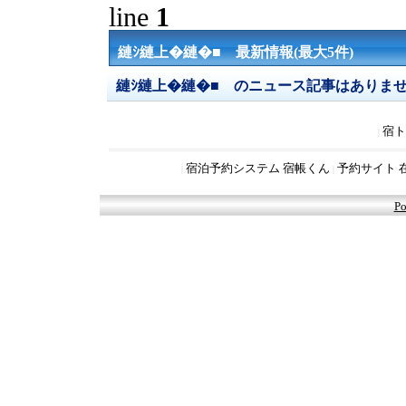
line
1
縺ｼ縺上�縺�■ 最新情報(最大5件)
縺ｼ縺上�縺�■ のニュース記事はありま
宿ト
|
宿泊予約システム 宿帳くん
予約サイト 
|
|
Po