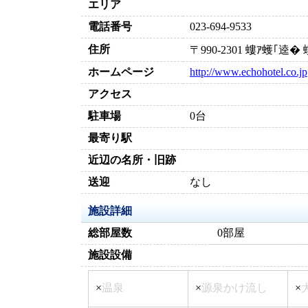
エリア
電話番号
023-694-9533
住所
〒990-2301 螻ｱ蠖｢
ホームページ
http://www.echohotel.co.jp
アクセス
駐車場
0台
最寄り駅
近辺の名所・旧跡
送迎
なし
施設詳細
総部屋数
0部屋
施設設備
×
温泉
×
源泉かけ流し
×