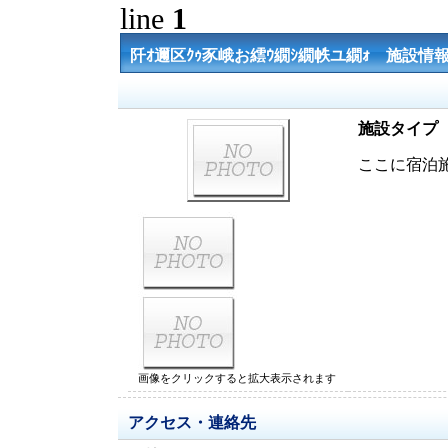
line
1
阡ｵ邇区ｸｩ豕峨お繧ｳ繝ｼ繝帙ユ繝ｫ 施設情
施設タイプ
ここに宿泊
画像をクリックすると拡大表示されます
アクセス・連絡先