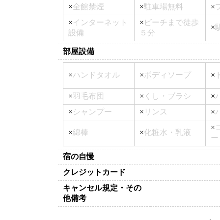
×
全館禁煙
×
駐車場無料
×
×
インターネット
×
ビーチまで徒歩
×
設備
５分
部屋設備
×
ハンドタオル
×
ボディソープ
×
×
羽毛布団
×
くし・ブラシ
×
×
シャンプー
×
リンス
×
×
×
綿棒
×
化粧水・乳液
ー
宿の自慢
クレジットカード
キャンセル規定・その
他備考