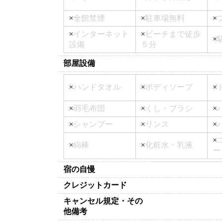
×
全館禁煙
×
駐車場無料
×
×
インターネット
×
ビーチまで徒歩
×
設備
５分
部屋設備
×
ハンドタオル
×
ボディソープ
×
×
羽毛布団
×
くし・ブラシ
×
×
シャンプー
×
リンス
×
×
×
綿棒
×
化粧水・乳液
ー
宿の自慢
クレジットカード
キャンセル規定・その
他備考