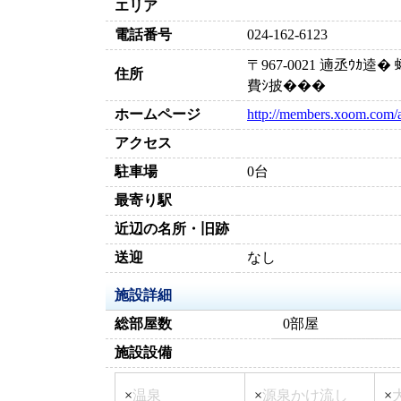
エリア
電話番号
024-162-6123
〒967-0021 遖丞ｳｶ
住所
費ｼ披���
ホームページ
http://members.xoom.com/a
アクセス
駐車場
0台
最寄り駅
近辺の名所・旧跡
送迎
なし
施設詳細
総部屋数
0部屋
施設設備
×
温泉
×
源泉かけ流し
×