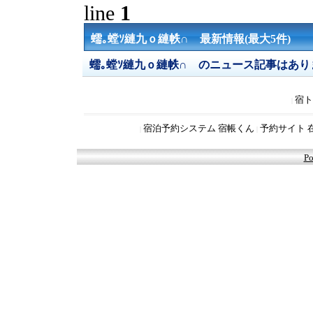
line
1
蠕｡螳ｿ縺九ｏ縺帙∩ 最新情報(最大5件)
蠕｡螳ｿ縺九ｏ縺帙∩ のニュース記事はあり
宿ト
|
宿泊予約システム 宿帳くん
予約サイト 
|
|
Po