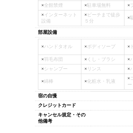
×
全館禁煙
×
駐車場無料
×
×
インターネット
×
ビーチまで徒歩
×
設備
５分
部屋設備
×
ハンドタオル
×
ボディソープ
×
×
羽毛布団
×
くし・ブラシ
×
×
シャンプー
×
リンス
×
×
×
綿棒
×
化粧水・乳液
ー
宿の自慢
クレジットカード
キャンセル規定・その
他備考