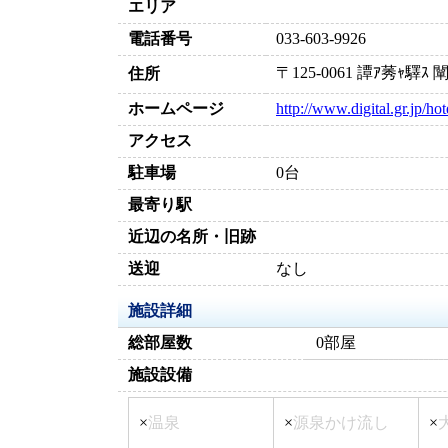
エリア
電話番号
033-603-9926
〒125-0061 譚ｱ莠ｬ驛
住所
ホームページ
http://www.digital.gr.jp/hot
アクセス
駐車場
0台
最寄り駅
近辺の名所・旧跡
送迎
なし
施設詳細
総部屋数
0部屋
施設設備
×
温泉
×
源泉かけ流し
×