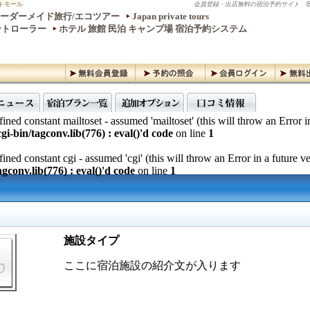
トモール
会員登録・出店無料の宿泊予約サイト
宿
ーダーメイド旅行/エコツアー
Japan private tours
ントローラー
ホテル 旅館 民泊 キャンプ場 宿泊予約システム
ined constant mailtoset - assumed 'mailtoset' (this will throw an Error i
gi-bin/tagconv.lib(776) : eval()'d code
on line
1
ined constant cgi - assumed 'cgi' (this will throw an Error in a future v
gconv.lib(776) : eval()'d code
on line
1
施設タイプ
ここに宿泊施設の紹介文が入ります