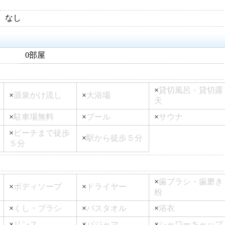
なし
0部屋
×
貸切風呂・貸切露
×
源泉かけ流し
×
大浴場
天
×
駐車場無料
×
プール
×
サウナ
×
ビーチまで徒歩
×
駅から徒歩５分
５分
×
歯ブラシ・歯磨き
×
ボディソープ
×
ドライヤー
粉
×
くし・ブラシ
×
バスタオル
×
浴衣
×
リンス
×
パジャマ
×
シャワーキャップ