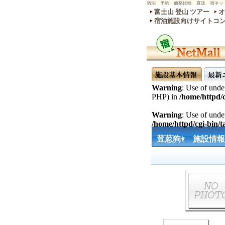
宿泊 予約 価格比較 直販 宿ネッ
富士山 登山 ツアー
オ
宿泊施設向けサイトコ
Warning
: Use of undef
PHP) in
/home/httpd/c
Warning
: Use of undef
/home/httpd/cgi-bin/ta
荳荵狗ｬ 施設情報