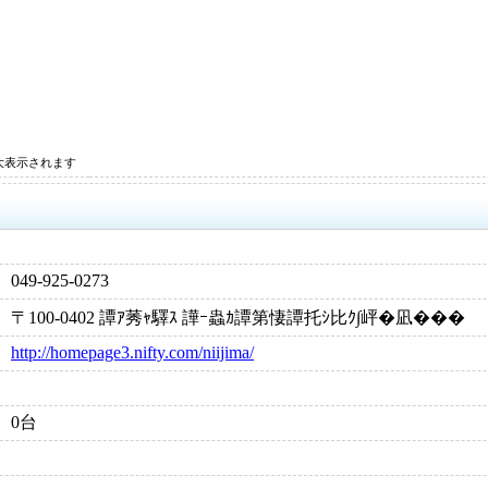
大表示されます
049-925-0273
〒100-0402 譚ｱ莠ｬ驛ｽ 譁ｰ蟲ｶ譚第悽譚托ｼ比ｸ∫岼�凪���
http://homepage3.nifty.com/niijima/
0台