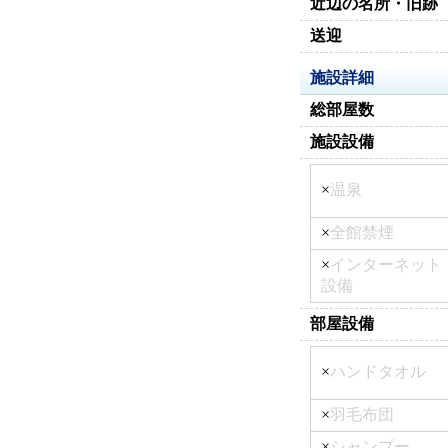
近辺の名所・旧跡
送迎
施設詳細
総部屋数
施設設備
×
温泉
×
全館禁煙
×
インターネット
設備
部屋設備
×
ハンドタオル
×
羽毛布団
×
シャンプー