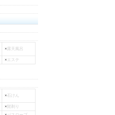
×
露天風呂
×
エステ
×
石けん
×
髭剃り
×
バスローブ