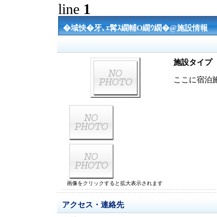
line
1
�域怏�牙､ｪ髯ｽ繝輔Ο繝ｳ繝�@施設情報
施設タイプ
ここに宿泊
画像をクリックすると拡大表示されます
アクセス・連絡先