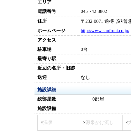
エリア
電話番号
045-742-3802
住所
〒232-0071 逾槫･亥
ホームページ
http://www.sunfront.co.jp/
アクセス
駐車場
0台
最寄り駅
近辺の名所・旧跡
送迎
なし
施設詳細
総部屋数
0部屋
施設設備
×
温泉
×
源泉かけ流し
×