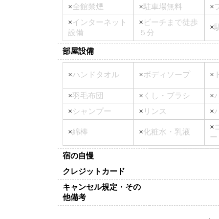
×
全館禁煙
×
駐車場無料
×
×
インターネット
×
ビーチまで徒歩
×
設備
５分
部屋設備
×
ハンドタオル
×
ボディソープ
×
×
羽毛布団
×
くし・ブラシ
×
×
シャンプー
×
リンス
×
×
×
綿棒
×
化粧水・乳液
ー
宿の自慢
クレジットカード
キャンセル規定・その
他備考