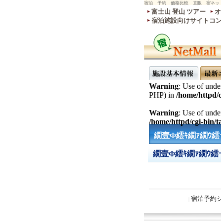
宿泊 予約 価格比較 直販 宿ネッ
富士山 登山 ツアー
オ
宿泊施設向けサイトコ
Warning
: Use of undef
PHP) in
/home/httpd/c
Warning
: Use of undef
/home/httpd/cgi-bin/ta
繝壹Φ繧ｷ繝ｧ繝ｳ繧
繝壹Φ繧ｷ繝ｧ繝ｳ繧
宿泊予約
|