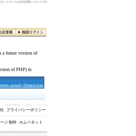
ネットモールは完全直販システムです
n a future version of
ersion of PHP) in
宿泊予約なら 宿ネットモール
社
プライバシーポリシー
|
|
ージ 制作
ホムペネット
|
|