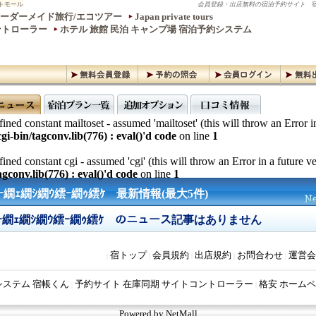
トモール
会員登録・出店無料の宿泊予約サイト
宿
ーダーメイド旅行/エコツアー
Japan private tours
ントローラー
ホテル 旅館 民泊 キャンプ場 宿泊予約システム
ined constant mailtoset - assumed 'mailtoset' (this will throw an Error i
gi-bin/tagconv.lib(776) : eval()'d code
on line
1
ined constant cgi - assumed 'cgi' (this will throw an Error in a future v
gconv.lib(776) : eval()'d code
on line
1
ｰ繝ｪ繝ｼ繝ｳ繧ｰ繝ｩ繧ｹ 最新情報(最大5件)
ｰ繝ｪ繝ｼ繝ｳ繧ｰ繝ｩ繧ｹ のニュース記事はありません
宿トップ
会員規約
出店規約
お問合わせ
運営会
|
|
|
|
|
システム 宿帳くん
予約サイト 在庫同期 サイトコントローラー
格安 ホームペ
|
|
Powered by NetMall