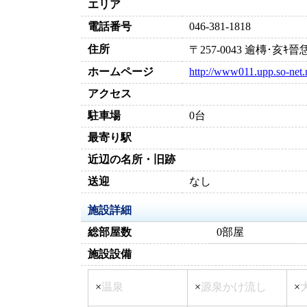
エリア
電話番号
046-381-1818
住所
〒257-0043 逾槫･亥
ホームページ
http://www011.upp.so-net.
アクセス
駐車場
0台
最寄り駅
近辺の名所・旧跡
送迎
なし
施設詳細
総部屋数
0部屋
施設設備
×
温泉
×
源泉かけ流し
×