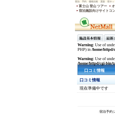
宿泊 予約 価格比較 直販 宿ネッ
富士山 登山 ツアー
オ
宿泊施設向けサイトコ
Warning
: Use of undef
PHP) in
/home/httpd/c
Warning
: Use of undef
/home/httpd/cgi-bin/ta
口コミ情報
口コミ情報
現在準備中です
宿泊予約
|