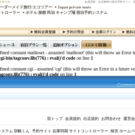
トモール
会員登録・出店無料の宿泊予約サイト
宿
ーダーメイド旅行/エコツアー
Japan private tours
ントローラー
ホテル 旅館 民泊 キャンプ場 宿泊予約システム
ined constant mailtoset - assumed 'mailtoset' (this will throw an Error i
gi-bin/tagconv.lib(776) : eval()'d code
on line
1
ined constant cgi - assumed 'cgi' (this will throw an Error in a future v
gconv.lib(776) : eval()'d code
on line
1
宿トップ
会員規約
出店規約
お問合わせ
運営会
|
|
|
|
|
システム 宿帳くん
予約サイト 在庫同期 サイトコントローラー
格安 ホームペ
|
|