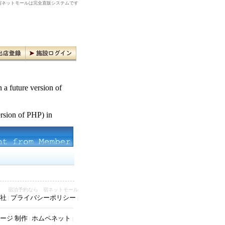
ネットモールは完全直販システムです
n a future version of
ersion of PHP) in
宿泊予約なら 宿ネットモール
社
プライバシーポリシー
|
|
ージ 制作
ホムペネット
|
|