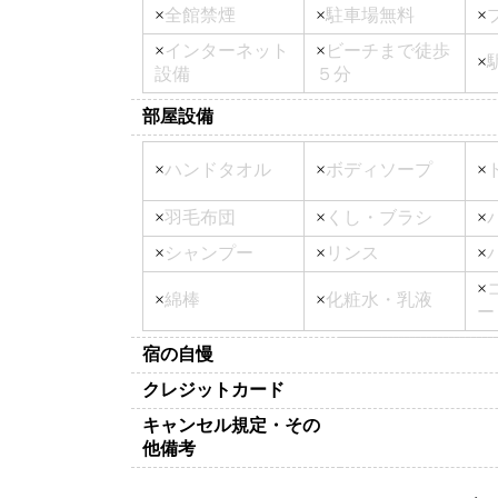
×
全館禁煙
×
駐車場無料
×
×
インターネット
×
ビーチまで徒歩
×
設備
５分
部屋設備
×
ハンドタオル
×
ボディソープ
×
×
羽毛布団
×
くし・ブラシ
×
×
シャンプー
×
リンス
×
×
×
綿棒
×
化粧水・乳液
ー
宿の自慢
クレジットカード
キャンセル規定・その
他備考