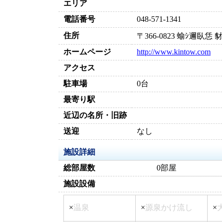
エリア
電話番号
048-571-1341
住所
〒366-0823 蝓ｼ邇臥
ホームページ
http://www.kintow.com
アクセス
駐車場
0台
最寄り駅
近辺の名所・旧跡
送迎
なし
施設詳細
総部屋数
0部屋
施設設備
×
温泉
×
源泉かけ流し
×