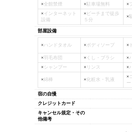
×
全館禁煙
×
駐車場無料
×
×
インターネット
×
ビーチまで徒歩
×
設備
５分
部屋設備
×
ハンドタオル
×
ボディソープ
×
×
羽毛布団
×
くし・ブラシ
×
×
シャンプー
×
リンス
×
×
×
綿棒
×
化粧水・乳液
ー
宿の自慢
クレジットカード
キャンセル規定・その
他備考