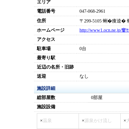
エリア
電話番号
047-068-2961
住所
〒299-5105 蜊�痩逵
ホームページ
http://www1.ocn.ne.jp/窶ｾ
アクセス
駐車場
0台
最寄り駅
近辺の名所・旧跡
送迎
なし
施設詳細
総部屋数
0部屋
施設設備
×
温泉
×
源泉かけ流し
×