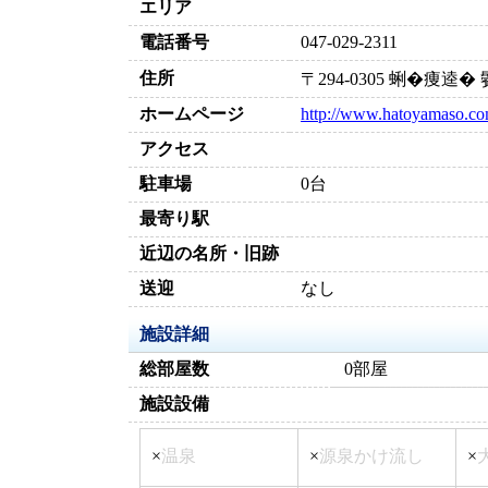
エリア
電話番号
047-029-2311
住所
〒294-0305 蜊�痩逵
ホームページ
http://www.hatoyamaso.co
アクセス
駐車場
0台
最寄り駅
近辺の名所・旧跡
送迎
なし
施設詳細
総部屋数
0部屋
施設設備
×
温泉
×
源泉かけ流し
×