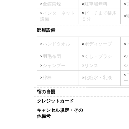
×
全館禁煙
×
駐車場無料
×
×
インターネット
×
ビーチまで徒歩
×
設備
５分
部屋設備
×
ハンドタオル
×
ボディソープ
×
×
羽毛布団
×
くし・ブラシ
×
×
シャンプー
×
リンス
×
×
×
綿棒
×
化粧水・乳液
ー
宿の自慢
クレジットカード
キャンセル規定・その
他備考