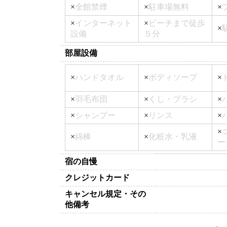
×
全館禁煙
×
駐車場無料
×
×
インターネット
×
ビーチまで徒歩
×
設備
５分
部屋設備
×
ハンドタオル
×
ボディソープ
×
×
羽毛布団
×
くし・ブラシ
×
×
シャンプー
×
リンス
×
×
×
綿棒
×
化粧水・乳液
ー
宿の自慢
クレジットカード
キャンセル規定・その
他備考