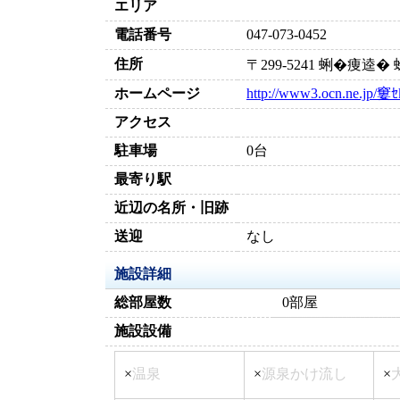
エリア
電話番号
047-073-0452
住所
〒299-5241 蜊�痩逵
ホームページ
http://www3.ocn.ne.jp/窶ｾ
アクセス
駐車場
0台
最寄り駅
近辺の名所・旧跡
送迎
なし
施設詳細
総部屋数
0部屋
施設設備
×
温泉
×
源泉かけ流し
×