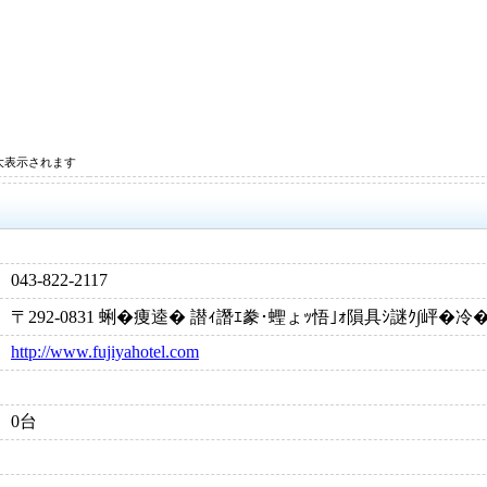
大表示されます
043-822-2117
〒292-0831 蜊�痩逵� 譛ｨ譖ｴ豢･蟶ょｯ悟｣ｫ隕具ｼ謎ｸ∫岼�冷
http://www.fujiyahotel.com
0台