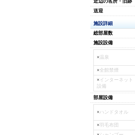
近辺の名所・旧跡
送迎
施設詳細
総部屋数
施設設備
×
温泉
×
全館禁煙
×
インターネット
設備
部屋設備
×
ハンドタオル
×
羽毛布団
×
シャンプー