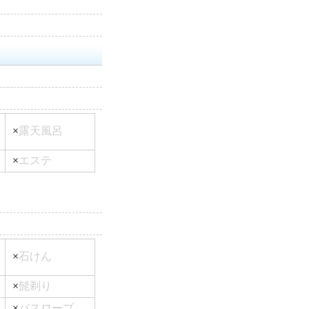
×
露天風呂
×
エステ
×
石けん
×
髭剃り
×
バスローブ