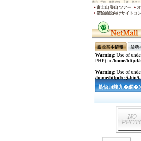
宿泊 予約 価格比較 直販 宿ネッ
富士山 登山 ツアー
オ
宿泊施設向けサイトコ
Warning
: Use of undef
PHP) in
/home/httpd/c
Warning
: Use of undef
/home/httpd/cgi-bin/ta
蟇悟｣ｫ螻九�繝�