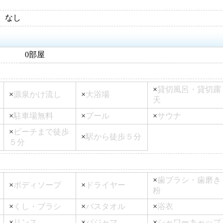
なし
0部屋
×
貸切風呂・貸切露
×
源泉かけ流し
×
大浴場
天
×
駐車場無料
×
プール
×
サウナ
×
ビーチまで徒歩
×
駅から徒歩５分
５分
×
歯ブラシ・歯磨き
×
ボディソープ
×
ドライヤー
粉
×
くし・ブラシ
×
バスタオル
×
浴衣
×
リンス
×
パジャマ
×
シャワーキャップ