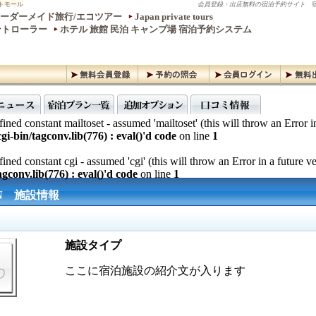
トモール
会員登録・出店無料の宿泊予約サイト
宿
ーダーメイド旅行/エコツアー
Japan private tours
ントローラー
ホテル 旅館 民泊 キャンプ場 宿泊予約システム
ined constant mailtoset - assumed 'mailtoset' (this will throw an Error i
gi-bin/tagconv.lib(776) : eval()'d code
on line
1
ined constant cgi - assumed 'cgi' (this will throw an Error in a future v
gconv.lib(776) : eval()'d code
on line
1
Ν 施設情報
施設タイプ
ここに宿泊施設の紹介文が入ります